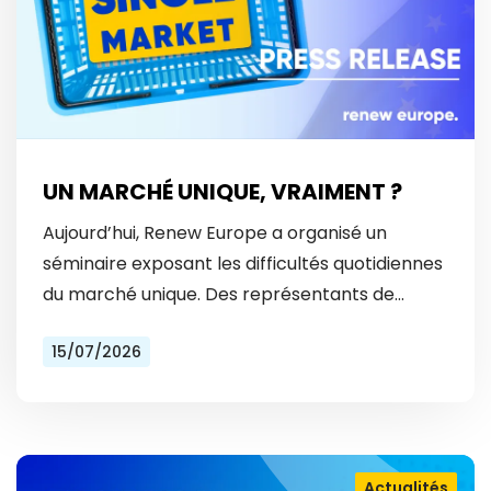
UN MARCHÉ UNIQUE, VRAIMENT ?
Aujourd’hui, Renew Europe a organisé un
séminaire exposant les difficultés quotidiennes
du marché unique. Des représentants de
Vinted et Bolt ont révélé les obstacles
15/07/2026
auxquels ils font face tous les…
Actualités