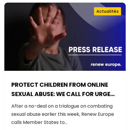
Actualités
PROTECT CHILDREN FROM ONLINE
SEXUAL ABUSE: WE CALL FOR URGENT
NEGOTIATIONS AND PERMANENT
After a no-deal on a trialogue on combating
SOLUTION
sexual abuse earlier this week, Renew Europe
calls Member States to…