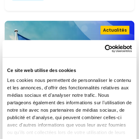
Actualités
Ce site web utilise des cookies
Les cookies nous permettent de personnaliser le contenu
et les annonces, d'offrir des fonctionnalités relatives aux
médias sociaux et d'analyser notre trafic. Nous
partageons également des informations sur l'utilisation de
OUVRIR LA PORTE À L'UKRAINE,
notre site avec nos partenaires de médias sociaux, de
MAINTENIR LA PRESSION SUR LA
publicité et d'analyse, qui peuvent combiner celles-ci
avec d'autres informations que vous leur avez fournies
RUSSIE
Renew Europe appelle l'Ukraine à accélérer la
ou qu'ils ont collectées lors de votre utilisation de leurs