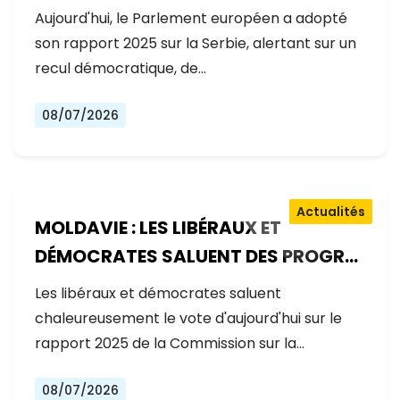
GOUVERNEMENT RECULE SUR LES
Aujourd'hui, le Parlement européen a adopté
RÉFORMES
son rapport 2025 sur la Serbie, alertant sur un
recul démocratique, de…
08/07/2026
Actualités
MOLDAVIE : LES LIBÉRAUX ET
DÉMOCRATES SALUENT DES PROGRÈS
EXCEPTIONNELS SUR LA VOIE DE
Les libéraux et démocrates saluent
L'ADHÉSION À L'UE
chaleureusement le vote d'aujourd'hui sur le
rapport 2025 de la Commission sur la…
08/07/2026