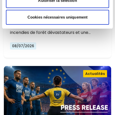
Autoriser la sélection
L'EUROPE NE PEUT PLUS SE
CONTENTER DE RÉAGIR ET DOIT SE
Cookies nécessaires uniquement
Alors que l'Europe connaît un nouvel été
PRÉPARER
marqué par des températures record, des
incendies de forêt dévastateurs et une…
08/07/2026
Actualités