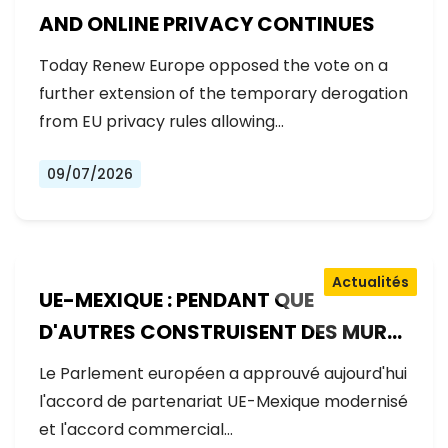
AND ONLINE PRIVACY CONTINUES
Today Renew Europe opposed the vote on a
further extension of the temporary derogation
from EU privacy rules allowing…
09/07/2026
Actualités
UE-MEXIQUE : PENDANT QUE
D'AUTRES CONSTRUISENT DES MURS,
L'EUROPE CONSTRUIT DES PONTS
Le Parlement européen a approuvé aujourd'hui
l'accord de partenariat UE-Mexique modernisé
et l'accord commercial…