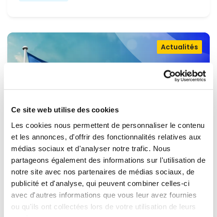
Actualités
Ce site web utilise des cookies
Les cookies nous permettent de personnaliser le contenu
et les annonces, d'offrir des fonctionnalités relatives aux
médias sociaux et d'analyser notre trafic. Nous
partageons également des informations sur l'utilisation de
OUVRIR LA PORTE À L'UKRAINE,
notre site avec nos partenaires de médias sociaux, de
MAINTENIR LA PRESSION SUR LA
publicité et d'analyse, qui peuvent combiner celles-ci
avec d'autres informations que vous leur avez fournies
RUSSIE
Renew Europe appelle l'Ukraine à accélérer la
ou qu'ils ont collectées lors de votre utilisation de leurs