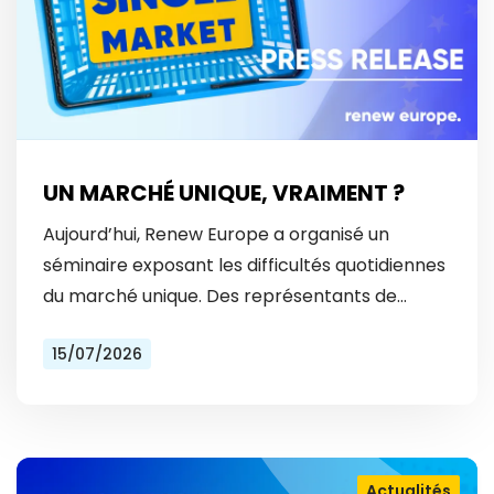
UN MARCHÉ UNIQUE, VRAIMENT ?
Aujourd’hui, Renew Europe a organisé un
séminaire exposant les difficultés quotidiennes
du marché unique. Des représentants de
Vinted et Bolt ont révélé les obstacles
15/07/2026
auxquels ils font face tous les…
Actualités