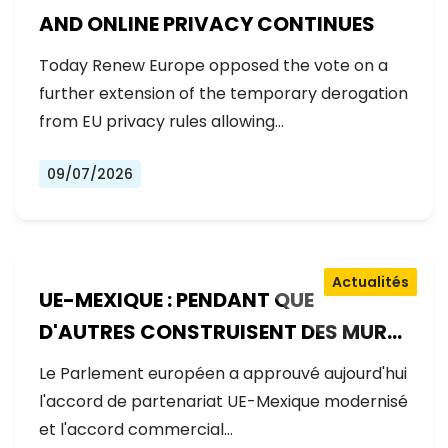
AND ONLINE PRIVACY CONTINUES
Today Renew Europe opposed the vote on a
further extension of the temporary derogation
from EU privacy rules allowing…
09/07/2026
Actualités
UE-MEXIQUE : PENDANT QUE
D'AUTRES CONSTRUISENT DES MURS,
L'EUROPE CONSTRUIT DES PONTS
Le Parlement européen a approuvé aujourd'hui
l'accord de partenariat UE-Mexique modernisé
et l'accord commercial…