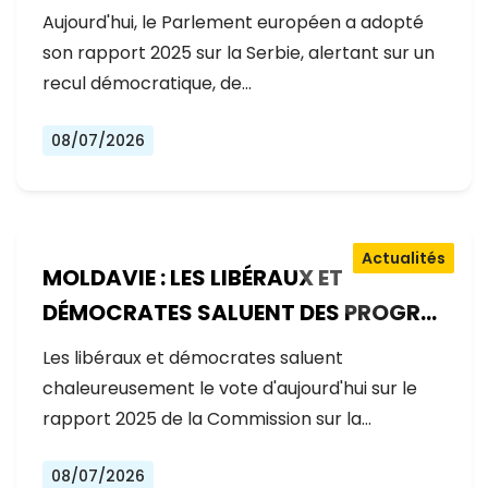
GOUVERNEMENT RECULE SUR LES
Aujourd'hui, le Parlement européen a adopté
RÉFORMES
son rapport 2025 sur la Serbie, alertant sur un
recul démocratique, de…
08/07/2026
Actualités
MOLDAVIE : LES LIBÉRAUX ET
DÉMOCRATES SALUENT DES PROGRÈS
EXCEPTIONNELS SUR LA VOIE DE
Les libéraux et démocrates saluent
L'ADHÉSION À L'UE
chaleureusement le vote d'aujourd'hui sur le
rapport 2025 de la Commission sur la…
08/07/2026