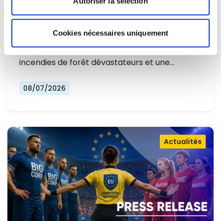
Autoriser la sélection
L'EUROPE NE PEUT PLUS SE
CONTENTER DE RÉAGIR ET DOIT SE
Cookies nécessaires uniquement
Alors que l'Europe connaît un nouvel été
PRÉPARER
marqué par des températures record, des
incendies de forêt dévastateurs et une…
08/07/2026
Actualités