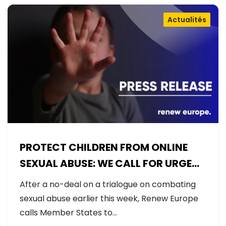
Actualités
PROTECT CHILDREN FROM ONLINE
SEXUAL ABUSE: WE CALL FOR URGENT
NEGOTIATIONS AND PERMANENT
After a no-deal on a trialogue on combating
SOLUTION
sexual abuse earlier this week, Renew Europe
calls Member States to…