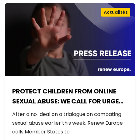
Actualités
PROTECT CHILDREN FROM ONLINE
SEXUAL ABUSE: WE CALL FOR URGENT
NEGOTIATIONS AND PERMANENT
After a no-deal on a trialogue on combating
SOLUTION
sexual abuse earlier this week, Renew Europe
calls Member States to…