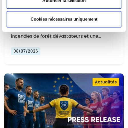
Autoriser la sélection
L'EUROPE NE PEUT PLUS SE
CONTENTER DE RÉAGIR ET DOIT SE
Cookies nécessaires uniquement
Alors que l'Europe connaît un nouvel été
PRÉPARER
marqué par des températures record, des
incendies de forêt dévastateurs et une…
08/07/2026
Actualités