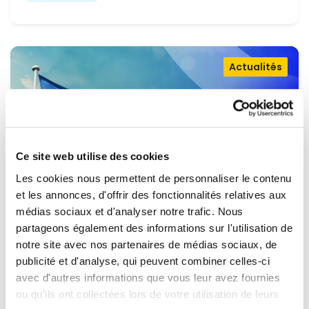
Actualités
Ce site web utilise des cookies
Les cookies nous permettent de personnaliser le contenu
et les annonces, d'offrir des fonctionnalités relatives aux
médias sociaux et d'analyser notre trafic. Nous
partageons également des informations sur l'utilisation de
OUVRIR LA PORTE À L'UKRAINE,
notre site avec nos partenaires de médias sociaux, de
MAINTENIR LA PRESSION SUR LA
publicité et d'analyse, qui peuvent combiner celles-ci
avec d'autres informations que vous leur avez fournies
RUSSIE
Renew Europe appelle l'Ukraine à accélérer la
ou qu'ils ont collectées lors de votre utilisation de leurs