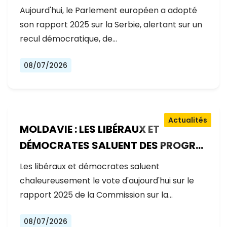
GOUVERNEMENT RECULE SUR LES
Aujourd'hui, le Parlement européen a adopté
RÉFORMES
son rapport 2025 sur la Serbie, alertant sur un
recul démocratique, de…
08/07/2026
Actualités
MOLDAVIE : LES LIBÉRAUX ET
DÉMOCRATES SALUENT DES PROGRÈS
EXCEPTIONNELS SUR LA VOIE DE
Les libéraux et démocrates saluent
L'ADHÉSION À L'UE
chaleureusement le vote d'aujourd'hui sur le
rapport 2025 de la Commission sur la…
08/07/2026