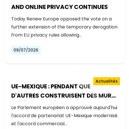
AND ONLINE PRIVACY CONTINUES
Today Renew Europe opposed the vote on a
further extension of the temporary derogation
from EU privacy rules allowing…
09/07/2026
Actualités
UE-MEXIQUE : PENDANT QUE
D'AUTRES CONSTRUISENT DES MURS,
L'EUROPE CONSTRUIT DES PONTS
Le Parlement européen a approuvé aujourd'hui
l'accord de partenariat UE-Mexique modernisé
et l'accord commercial…