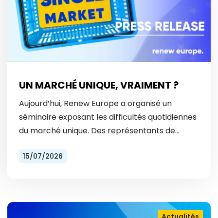
UN MARCHÉ UNIQUE, VRAIMENT ?
Aujourd’hui, Renew Europe a organisé un
séminaire exposant les difficultés quotidiennes
du marché unique. Des représentants de
Vinted et Bolt ont révélé les obstacles
15/07/2026
auxquels ils font face tous les…
Actualités