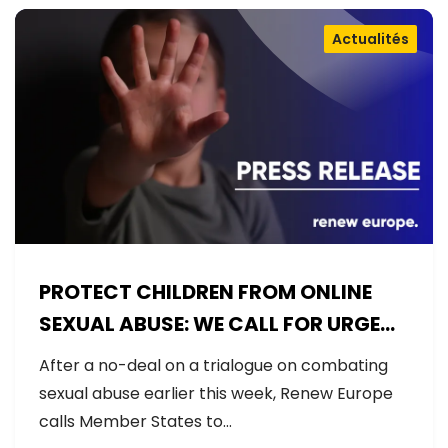
Actualités
PROTECT CHILDREN FROM ONLINE
SEXUAL ABUSE: WE CALL FOR URGENT
NEGOTIATIONS AND PERMANENT
After a no-deal on a trialogue on combating
SOLUTION
sexual abuse earlier this week, Renew Europe
calls Member States to…