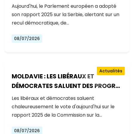
GOUVERNEMENT RECULE SUR LES
Aujourd'hui, le Parlement européen a adopté
RÉFORMES
son rapport 2025 sur la Serbie, alertant sur un
recul démocratique, de…
08/07/2026
Actualités
MOLDAVIE : LES LIBÉRAUX ET
DÉMOCRATES SALUENT DES PROGRÈS
EXCEPTIONNELS SUR LA VOIE DE
Les libéraux et démocrates saluent
L'ADHÉSION À L'UE
chaleureusement le vote d'aujourd'hui sur le
rapport 2025 de la Commission sur la…
08/07/2026