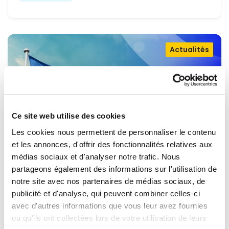
Actualités
Ce site web utilise des cookies
Les cookies nous permettent de personnaliser le contenu
et les annonces, d'offrir des fonctionnalités relatives aux
médias sociaux et d'analyser notre trafic. Nous
partageons également des informations sur l'utilisation de
OUVRIR LA PORTE À L'UKRAINE,
notre site avec nos partenaires de médias sociaux, de
MAINTENIR LA PRESSION SUR LA
publicité et d'analyse, qui peuvent combiner celles-ci
avec d'autres informations que vous leur avez fournies
RUSSIE
Renew Europe appelle l'Ukraine à accélérer la
ou qu'ils ont collectées lors de votre utilisation de leurs