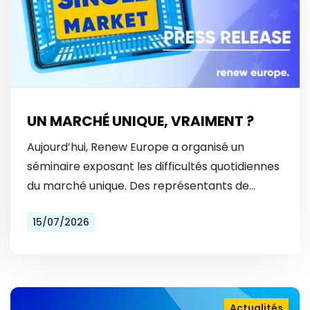
UN MARCHÉ UNIQUE, VRAIMENT ?
Aujourd’hui, Renew Europe a organisé un
séminaire exposant les difficultés quotidiennes
du marché unique. Des représentants de
Vinted et Bolt ont révélé les obstacles
15/07/2026
auxquels ils font face tous les…
Actualités