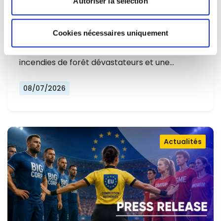
Autoriser la sélection
L'EUROPE NE PEUT PLUS SE
CONTENTER DE RÉAGIR ET DOIT SE
Cookies nécessaires uniquement
Alors que l'Europe connaît un nouvel été
PRÉPARER
marqué par des températures record, des
incendies de forêt dévastateurs et une…
08/07/2026
Actualités