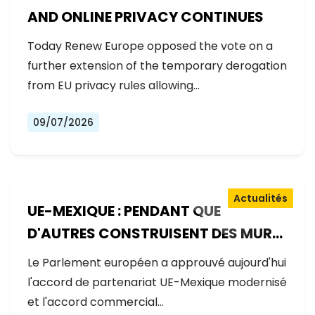
AND ONLINE PRIVACY CONTINUES
Today Renew Europe opposed the vote on a
further extension of the temporary derogation
from EU privacy rules allowing…
09/07/2026
Actualités
UE-MEXIQUE : PENDANT QUE
D'AUTRES CONSTRUISENT DES MURS,
L'EUROPE CONSTRUIT DES PONTS
Le Parlement européen a approuvé aujourd'hui
l'accord de partenariat UE-Mexique modernisé
et l'accord commercial…