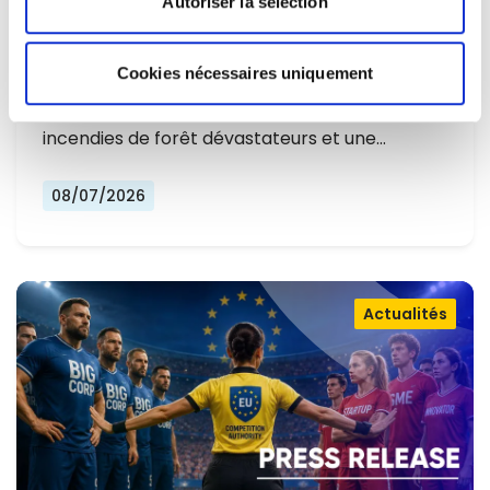
Autoriser la sélection
L'EUROPE NE PEUT PLUS SE
CONTENTER DE RÉAGIR ET DOIT SE
Cookies nécessaires uniquement
Alors que l'Europe connaît un nouvel été
PRÉPARER
marqué par des températures record, des
incendies de forêt dévastateurs et une…
08/07/2026
Actualités