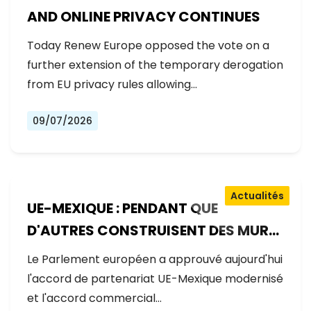
AND ONLINE PRIVACY CONTINUES
Today Renew Europe opposed the vote on a
further extension of the temporary derogation
from EU privacy rules allowing…
09/07/2026
Actualités
UE-MEXIQUE : PENDANT QUE
D'AUTRES CONSTRUISENT DES MURS,
L'EUROPE CONSTRUIT DES PONTS
Le Parlement européen a approuvé aujourd'hui
l'accord de partenariat UE-Mexique modernisé
et l'accord commercial…