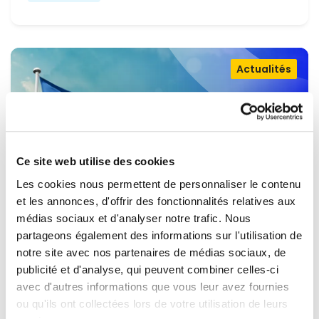
Actualités
Ce site web utilise des cookies
Les cookies nous permettent de personnaliser le contenu
et les annonces, d'offrir des fonctionnalités relatives aux
médias sociaux et d'analyser notre trafic. Nous
partageons également des informations sur l'utilisation de
OUVRIR LA PORTE À L'UKRAINE,
notre site avec nos partenaires de médias sociaux, de
MAINTENIR LA PRESSION SUR LA
publicité et d'analyse, qui peuvent combiner celles-ci
avec d'autres informations que vous leur avez fournies
RUSSIE
Renew Europe appelle l'Ukraine à accélérer la
ou qu'ils ont collectées lors de votre utilisation de leurs