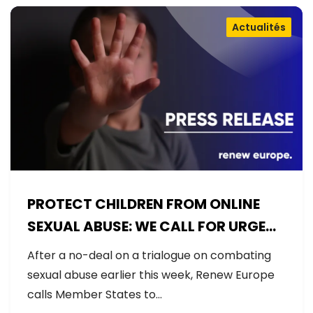
Actualités
PROTECT CHILDREN FROM ONLINE
SEXUAL ABUSE: WE CALL FOR URGENT
NEGOTIATIONS AND PERMANENT
After a no-deal on a trialogue on combating
SOLUTION
sexual abuse earlier this week, Renew Europe
calls Member States to…