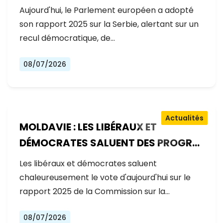
GOUVERNEMENT RECULE SUR LES
Aujourd'hui, le Parlement européen a adopté
RÉFORMES
son rapport 2025 sur la Serbie, alertant sur un
recul démocratique, de…
08/07/2026
Actualités
MOLDAVIE : LES LIBÉRAUX ET
DÉMOCRATES SALUENT DES PROGRÈS
EXCEPTIONNELS SUR LA VOIE DE
Les libéraux et démocrates saluent
L'ADHÉSION À L'UE
chaleureusement le vote d'aujourd'hui sur le
rapport 2025 de la Commission sur la…
08/07/2026