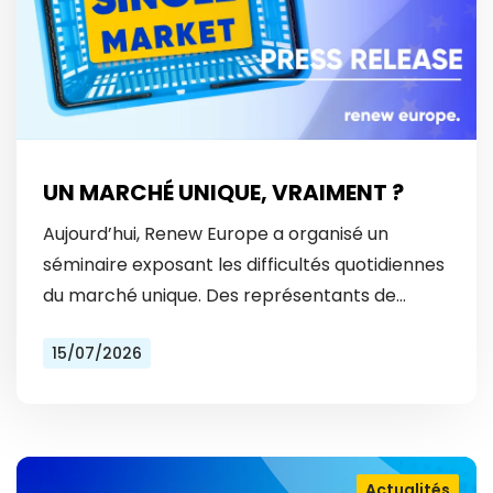
UN MARCHÉ UNIQUE, VRAIMENT ?
Aujourd’hui, Renew Europe a organisé un
séminaire exposant les difficultés quotidiennes
du marché unique. Des représentants de
Vinted et Bolt ont révélé les obstacles
15/07/2026
auxquels ils font face tous les…
Actualités