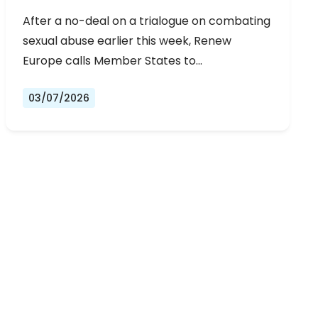
URGENT NEGOTIATIONS AND
After a no-deal on a trialogue on combating
PERMANENT SOLUTION
sexual abuse earlier this week, Renew
Europe calls Member States to…
03/07/2026