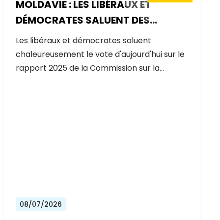
MOLDAVIE : LES LIBÉRAUX ET
DÉMOCRATES SALUENT DES
PROGRÈS EXCEPTIONNELS SUR LA
Les libéraux et démocrates saluent
VOIE DE L'ADHÉSION À L'UE
chaleureusement le vote d'aujourd'hui sur le
rapport 2025 de la Commission sur la…
08/07/2026