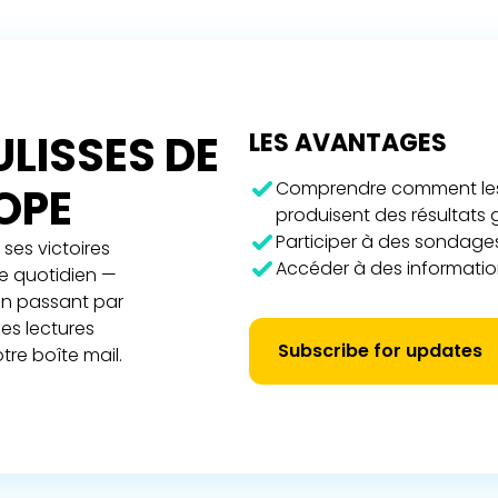
LISSES DE
LES AVANTAGES
Comprendre comment les 
ROPE
produisent des résultats
Participer à des sondages
ses victoires
Accéder à des information
re quotidien —
 en passant par
es lectures
Subscribe for updates
tre boîte mail.