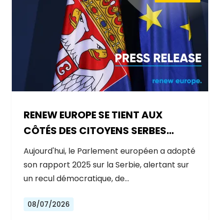
RENEW EUROPE SE TIENT AUX
CÔTÉS DES CITOYENS SERBES
ALORS QUE LE GOUVERNEMENT
Aujourd'hui, le Parlement européen a adopté
RECULE SUR LES RÉFORMES
son rapport 2025 sur la Serbie, alertant sur
un recul démocratique, de…
08/07/2026