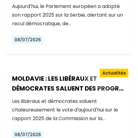
GOUVERNEMENT RECULE SUR LES
Aujourd'hui, le Parlement européen a adopté
RÉFORMES
son rapport 2025 sur la Serbie, alertant sur un
recul démocratique, de…
08/07/2026
Actualités
MOLDAVIE : LES LIBÉRAUX ET
DÉMOCRATES SALUENT DES PROGRÈS
EXCEPTIONNELS SUR LA VOIE DE
Les libéraux et démocrates saluent
L'ADHÉSION À L'UE
chaleureusement le vote d'aujourd'hui sur le
rapport 2025 de la Commission sur la…
08/07/2026