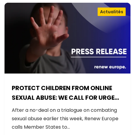
Actualités
PROTECT CHILDREN FROM ONLINE
SEXUAL ABUSE: WE CALL FOR URGENT
NEGOTIATIONS AND PERMANENT
After a no-deal on a trialogue on combating
SOLUTION
sexual abuse earlier this week, Renew Europe
calls Member States to…