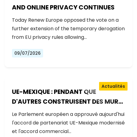
AND ONLINE PRIVACY CONTINUES
Today Renew Europe opposed the vote on a
further extension of the temporary derogation
from EU privacy rules allowing…
09/07/2026
Actualités
UE-MEXIQUE : PENDANT QUE
D'AUTRES CONSTRUISENT DES MURS,
L'EUROPE CONSTRUIT DES PONTS
Le Parlement européen a approuvé aujourd'hui
l'accord de partenariat UE-Mexique modernisé
et l'accord commercial…