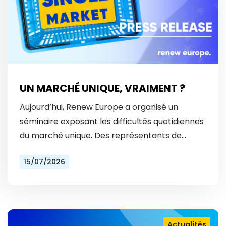
UN MARCHÉ UNIQUE, VRAIMENT ?
Aujourd’hui, Renew Europe a organisé un
séminaire exposant les difficultés quotidiennes
du marché unique. Des représentants de
Vinted et Bolt ont révélé les obstacles
15/07/2026
auxquels ils font face tous les…
Actualités