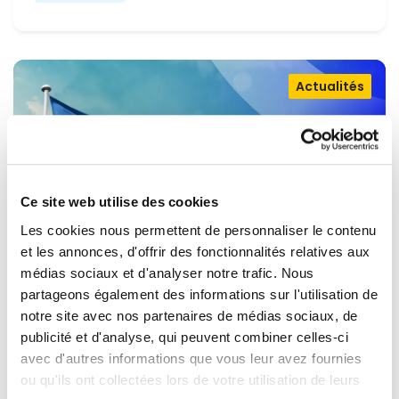
Actualités
Ce site web utilise des cookies
Les cookies nous permettent de personnaliser le contenu
et les annonces, d'offrir des fonctionnalités relatives aux
médias sociaux et d'analyser notre trafic. Nous
partageons également des informations sur l'utilisation de
OUVRIR LA PORTE À L'UKRAINE,
notre site avec nos partenaires de médias sociaux, de
MAINTENIR LA PRESSION SUR LA
publicité et d'analyse, qui peuvent combiner celles-ci
avec d'autres informations que vous leur avez fournies
RUSSIE
Renew Europe appelle l'Ukraine à accélérer la
ou qu'ils ont collectées lors de votre utilisation de leurs