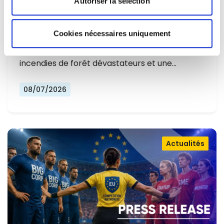
Autoriser la sélection
L'EUROPE NE PEUT PLUS SE
CONTENTER DE RÉAGIR ET DOIT SE
Cookies nécessaires uniquement
Alors que l'Europe connaît un nouvel été
PRÉPARER
marqué par des températures record, des
incendies de forêt dévastateurs et une…
08/07/2026
Actualités