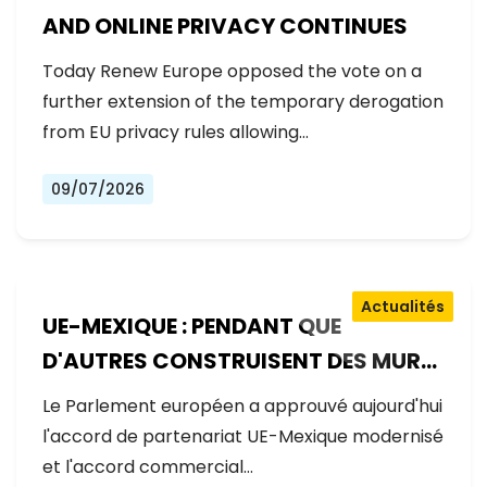
AND ONLINE PRIVACY CONTINUES
Today Renew Europe opposed the vote on a
further extension of the temporary derogation
from EU privacy rules allowing…
09/07/2026
Actualités
UE-MEXIQUE : PENDANT QUE
D'AUTRES CONSTRUISENT DES MURS,
L'EUROPE CONSTRUIT DES PONTS
Le Parlement européen a approuvé aujourd'hui
l'accord de partenariat UE-Mexique modernisé
et l'accord commercial…