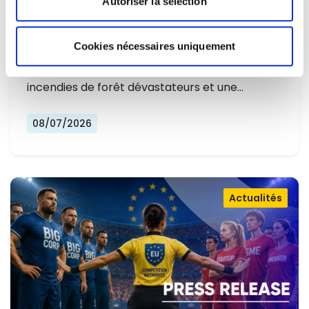
Autoriser la sélection
L'EUROPE NE PEUT PLUS SE
CONTENTER DE RÉAGIR ET DOIT SE
Cookies nécessaires uniquement
Alors que l'Europe connaît un nouvel été
PRÉPARER
marqué par des températures record, des
incendies de forêt dévastateurs et une…
08/07/2026
Actualités