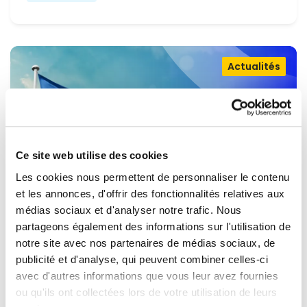
Actualités
Ce site web utilise des cookies
Les cookies nous permettent de personnaliser le contenu
et les annonces, d'offrir des fonctionnalités relatives aux
médias sociaux et d'analyser notre trafic. Nous
partageons également des informations sur l'utilisation de
OUVRIR LA PORTE À L'UKRAINE,
notre site avec nos partenaires de médias sociaux, de
MAINTENIR LA PRESSION SUR LA
publicité et d'analyse, qui peuvent combiner celles-ci
avec d'autres informations que vous leur avez fournies
RUSSIE
Renew Europe appelle l'Ukraine à accélérer la
ou qu'ils ont collectées lors de votre utilisation de leurs