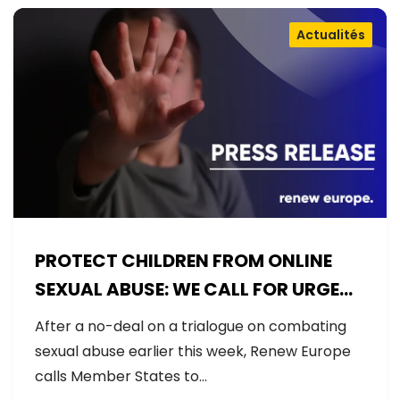
Actualités
PROTECT CHILDREN FROM ONLINE
SEXUAL ABUSE: WE CALL FOR URGENT
NEGOTIATIONS AND PERMANENT
After a no-deal on a trialogue on combating
SOLUTION
sexual abuse earlier this week, Renew Europe
calls Member States to…