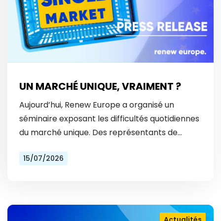
UN MARCHÉ UNIQUE, VRAIMENT ?
Aujourd’hui, Renew Europe a organisé un
séminaire exposant les difficultés quotidiennes
du marché unique. Des représentants de
Vinted et Bolt ont révélé les obstacles
15/07/2026
auxquels ils font face tous les…
Actualités