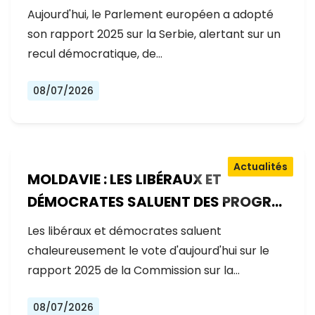
GOUVERNEMENT RECULE SUR LES
Aujourd'hui, le Parlement européen a adopté
RÉFORMES
son rapport 2025 sur la Serbie, alertant sur un
recul démocratique, de…
08/07/2026
Actualités
MOLDAVIE : LES LIBÉRAUX ET
DÉMOCRATES SALUENT DES PROGRÈS
EXCEPTIONNELS SUR LA VOIE DE
Les libéraux et démocrates saluent
L'ADHÉSION À L'UE
chaleureusement le vote d'aujourd'hui sur le
rapport 2025 de la Commission sur la…
08/07/2026