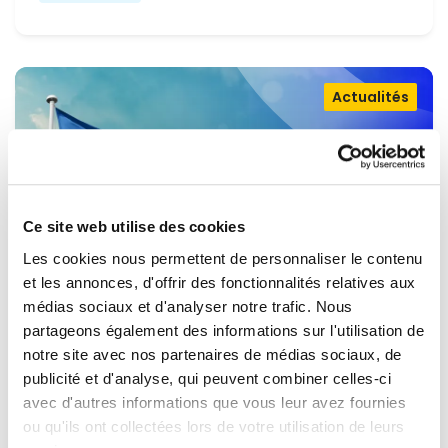
Actualités
Ce site web utilise des cookies
Les cookies nous permettent de personnaliser le contenu
et les annonces, d'offrir des fonctionnalités relatives aux
médias sociaux et d'analyser notre trafic. Nous
partageons également des informations sur l'utilisation de
OUVRIR LA PORTE À L'UKRAINE,
notre site avec nos partenaires de médias sociaux, de
MAINTENIR LA PRESSION SUR LA
publicité et d'analyse, qui peuvent combiner celles-ci
avec d'autres informations que vous leur avez fournies
RUSSIE
Renew Europe appelle l'Ukraine à accélérer la
ou qu'ils ont collectées lors de votre utilisation de leurs