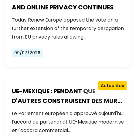
AND ONLINE PRIVACY CONTINUES
Today Renew Europe opposed the vote on a
further extension of the temporary derogation
from EU privacy rules allowing…
09/07/2026
Actualités
UE-MEXIQUE : PENDANT QUE
D'AUTRES CONSTRUISENT DES MURS,
L'EUROPE CONSTRUIT DES PONTS
Le Parlement européen a approuvé aujourd'hui
l'accord de partenariat UE-Mexique modernisé
et l'accord commercial…