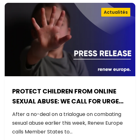
Actualités
PROTECT CHILDREN FROM ONLINE
SEXUAL ABUSE: WE CALL FOR URGENT
NEGOTIATIONS AND PERMANENT
After a no-deal on a trialogue on combating
SOLUTION
sexual abuse earlier this week, Renew Europe
calls Member States to…