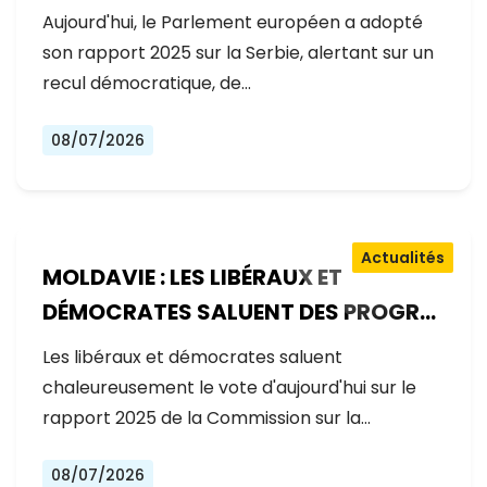
GOUVERNEMENT RECULE SUR LES
Aujourd'hui, le Parlement européen a adopté
RÉFORMES
son rapport 2025 sur la Serbie, alertant sur un
recul démocratique, de…
08/07/2026
Actualités
MOLDAVIE : LES LIBÉRAUX ET
DÉMOCRATES SALUENT DES PROGRÈS
EXCEPTIONNELS SUR LA VOIE DE
Les libéraux et démocrates saluent
L'ADHÉSION À L'UE
chaleureusement le vote d'aujourd'hui sur le
rapport 2025 de la Commission sur la…
08/07/2026