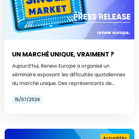
UN MARCHÉ UNIQUE, VRAIMENT ?
Aujourd’hui, Renew Europe a organisé un
séminaire exposant les difficultés quotidiennes
du marché unique. Des représentants de
Vinted et Bolt ont révélé les obstacles
15/07/2026
auxquels ils font face tous les…
Actualités