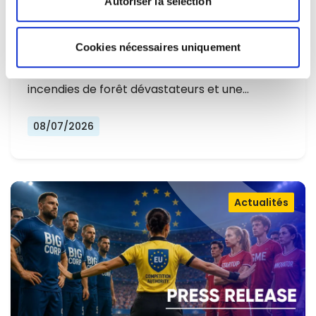
Autoriser la sélection
L'EUROPE NE PEUT PLUS SE
CONTENTER DE RÉAGIR ET DOIT SE
Cookies nécessaires uniquement
Alors que l'Europe connaît un nouvel été
PRÉPARER
marqué par des températures record, des
incendies de forêt dévastateurs et une…
08/07/2026
Actualités