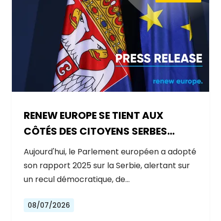
RENEW EUROPE SE TIENT AUX
CÔTÉS DES CITOYENS SERBES
ALORS QUE LE GOUVERNEMENT
Aujourd'hui, le Parlement européen a adopté
RECULE SUR LES RÉFORMES
son rapport 2025 sur la Serbie, alertant sur
un recul démocratique, de…
08/07/2026