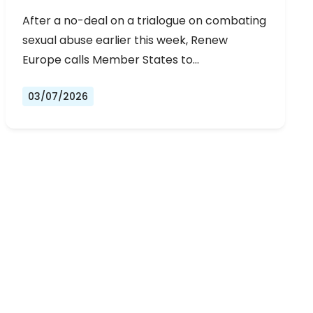
URGENT NEGOTIATIONS AND
After a no-deal on a trialogue on combating
PERMANENT SOLUTION
sexual abuse earlier this week, Renew
Europe calls Member States to…
03/07/2026