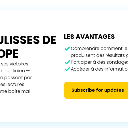
LISSES DE
LES AVANTAGES
Comprendre comment les 
ROPE
produisent des résultats
Participer à des sondages
ses victoires
Accéder à des information
re quotidien —
 en passant par
es lectures
Subscribe for updates
tre boîte mail.