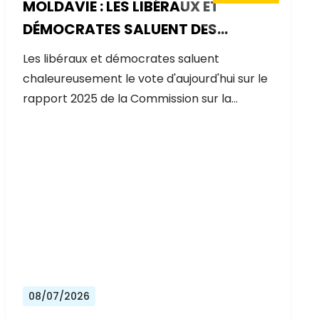
MOLDAVIE : LES LIBÉRAUX ET
DÉMOCRATES SALUENT DES
PROGRÈS EXCEPTIONNELS SUR LA
Les libéraux et démocrates saluent
VOIE DE L'ADHÉSION À L'UE
chaleureusement le vote d'aujourd'hui sur le
rapport 2025 de la Commission sur la…
08/07/2026