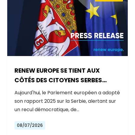
RENEW EUROPE SE TIENT AUX
CÔTÉS DES CITOYENS SERBES
ALORS QUE LE GOUVERNEMENT
Aujourd'hui, le Parlement européen a adopté
RECULE SUR LES RÉFORMES
son rapport 2025 sur la Serbie, alertant sur
un recul démocratique, de…
08/07/2026