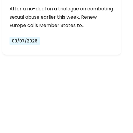
URGENT NEGOTIATIONS AND
After a no-deal on a trialogue on combating
PERMANENT SOLUTION
sexual abuse earlier this week, Renew
Europe calls Member States to…
03/07/2026