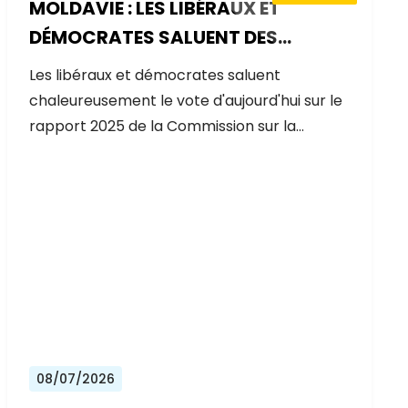
MOLDAVIE : LES LIBÉRAUX ET
DÉMOCRATES SALUENT DES
PROGRÈS EXCEPTIONNELS SUR LA
Les libéraux et démocrates saluent
VOIE DE L'ADHÉSION À L'UE
chaleureusement le vote d'aujourd'hui sur le
rapport 2025 de la Commission sur la…
08/07/2026