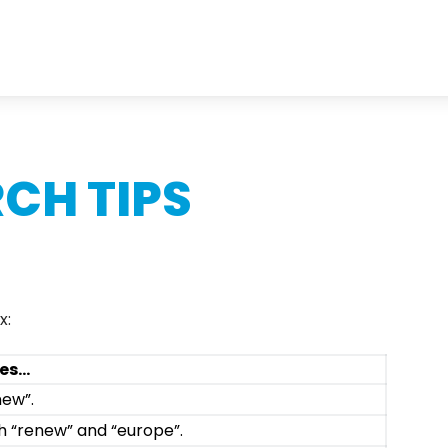
CH TIPS
x:
les…
new”.
h “renew” and “europe”.