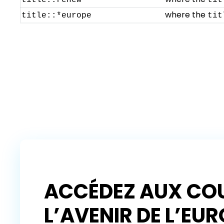
title::renew*
tit
where the
title::*europe
tit
ACCÉDEZ AUX COU
L’AVENIR DE L’EU