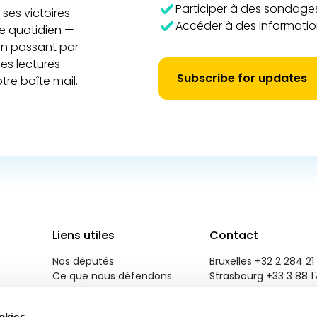
Participer à des sondages
ses victoires
Accéder à des information
re quotidien —
 en passant par
es lectures
Subscribe for updates
tre boîte mail.
Liens utiles
Contact
Nos députés
Bruxelles +32 2 284 21 
Ce que nous défendons
Strasbourg +33 3 88 1
Priorités 2024 - 2029
reneweuropegroup@eu
Salle de presse
ookies