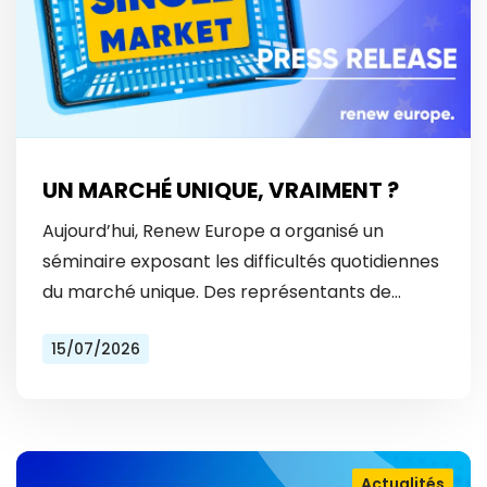
UN MARCHÉ UNIQUE, VRAIMENT ?
Aujourd’hui, Renew Europe a organisé un
séminaire exposant les difficultés quotidiennes
du marché unique. Des représentants de
Vinted et Bolt ont révélé les obstacles
15/07/2026
auxquels ils font face tous les…
Actualités