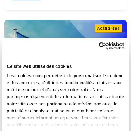
Actualités
Ce site web utilise des cookies
Les cookies nous permettent de personnaliser le contenu
et les annonces, d'offrir des fonctionnalités relatives aux
médias sociaux et d'analyser notre trafic. Nous
partageons également des informations sur l'utilisation de
OUVRIR LA PORTE À L'UKRAINE,
notre site avec nos partenaires de médias sociaux, de
MAINTENIR LA PRESSION SUR LA
publicité et d'analyse, qui peuvent combiner celles-ci
avec d'autres informations que vous leur avez fournies
RUSSIE
Renew Europe appelle l'Ukraine à accélérer la
ou qu'ils ont collectées lors de votre utilisation de leurs