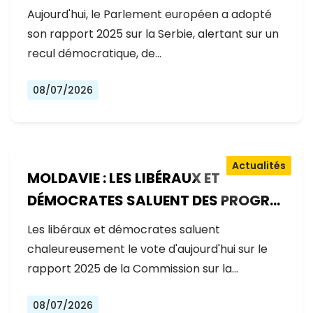
GOUVERNEMENT RECULE SUR LES
Aujourd'hui, le Parlement européen a adopté
RÉFORMES
son rapport 2025 sur la Serbie, alertant sur un
recul démocratique, de…
08/07/2026
Actualités
MOLDAVIE : LES LIBÉRAUX ET
DÉMOCRATES SALUENT DES PROGRÈS
EXCEPTIONNELS SUR LA VOIE DE
Les libéraux et démocrates saluent
L'ADHÉSION À L'UE
chaleureusement le vote d'aujourd'hui sur le
rapport 2025 de la Commission sur la…
08/07/2026