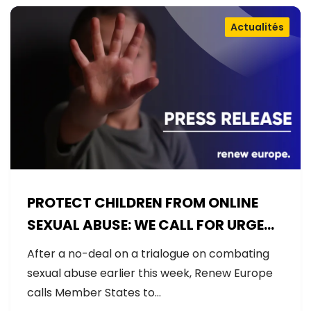
Actualités
PROTECT CHILDREN FROM ONLINE
SEXUAL ABUSE: WE CALL FOR URGENT
NEGOTIATIONS AND PERMANENT
After a no-deal on a trialogue on combating
SOLUTION
sexual abuse earlier this week, Renew Europe
calls Member States to…