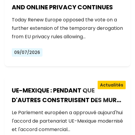
AND ONLINE PRIVACY CONTINUES
Today Renew Europe opposed the vote on a
further extension of the temporary derogation
from EU privacy rules allowing…
09/07/2026
Actualités
UE-MEXIQUE : PENDANT QUE
D'AUTRES CONSTRUISENT DES MURS,
L'EUROPE CONSTRUIT DES PONTS
Le Parlement européen a approuvé aujourd'hui
l'accord de partenariat UE-Mexique modernisé
et l'accord commercial…