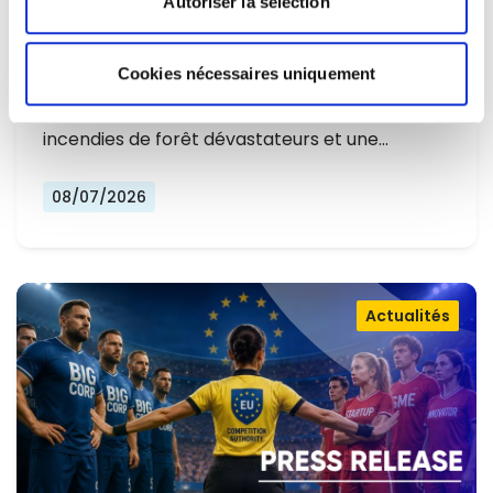
Autoriser la sélection
L'EUROPE NE PEUT PLUS SE
CONTENTER DE RÉAGIR ET DOIT SE
Cookies nécessaires uniquement
Alors que l'Europe connaît un nouvel été
PRÉPARER
marqué par des températures record, des
incendies de forêt dévastateurs et une…
08/07/2026
Actualités