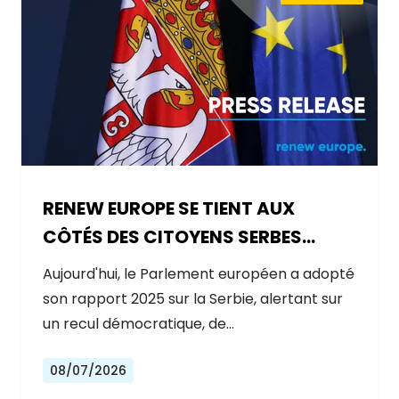
RENEW EUROPE SE TIENT AUX
CÔTÉS DES CITOYENS SERBES
ALORS QUE LE GOUVERNEMENT
Aujourd'hui, le Parlement européen a adopté
RECULE SUR LES RÉFORMES
son rapport 2025 sur la Serbie, alertant sur
un recul démocratique, de…
08/07/2026