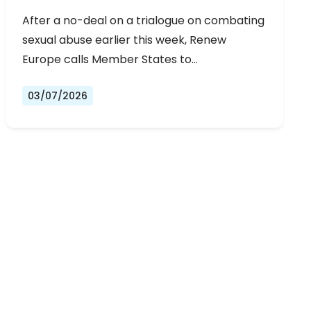
URGENT NEGOTIATIONS AND
After a no-deal on a trialogue on combating
PERMANENT SOLUTION
sexual abuse earlier this week, Renew
Europe calls Member States to…
03/07/2026