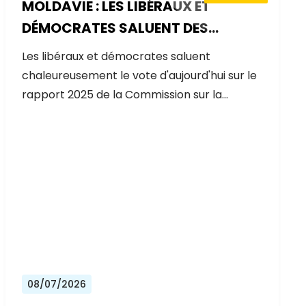
MOLDAVIE : LES LIBÉRAUX ET
DÉMOCRATES SALUENT DES
PROGRÈS EXCEPTIONNELS SUR LA
Les libéraux et démocrates saluent
VOIE DE L'ADHÉSION À L'UE
chaleureusement le vote d'aujourd'hui sur le
rapport 2025 de la Commission sur la…
08/07/2026