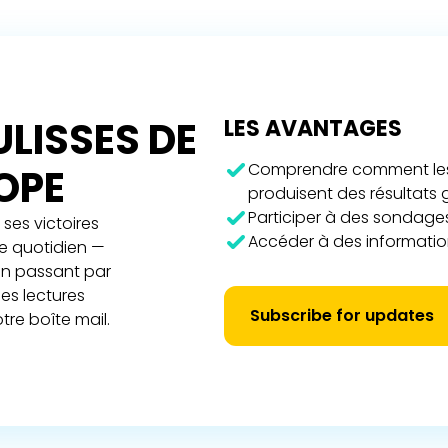
LISSES DE
LES AVANTAGES
Comprendre comment les 
ROPE
produisent des résultats
Participer à des sondages
ses victoires
Accéder à des information
re quotidien —
 en passant par
es lectures
Subscribe for updates
tre boîte mail.