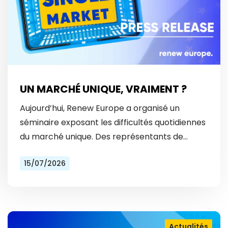
UN MARCHÉ UNIQUE, VRAIMENT ?
Aujourd’hui, Renew Europe a organisé un
séminaire exposant les difficultés quotidiennes
du marché unique. Des représentants de
Vinted et Bolt ont révélé les obstacles
15/07/2026
auxquels ils font face tous les…
Actualités