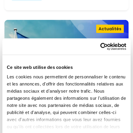
Actualités
Ce site web utilise des cookies
Les cookies nous permettent de personnaliser le contenu
et les annonces, d'offrir des fonctionnalités relatives aux
médias sociaux et d'analyser notre trafic. Nous
partageons également des informations sur l'utilisation de
OUVRIR LA PORTE À L'UKRAINE,
notre site avec nos partenaires de médias sociaux, de
MAINTENIR LA PRESSION SUR LA
publicité et d'analyse, qui peuvent combiner celles-ci
avec d'autres informations que vous leur avez fournies
RUSSIE
Renew Europe appelle l'Ukraine à accélérer la
ou qu'ils ont collectées lors de votre utilisation de leurs