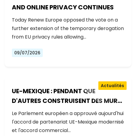
AND ONLINE PRIVACY CONTINUES
Today Renew Europe opposed the vote on a
further extension of the temporary derogation
from EU privacy rules allowing…
09/07/2026
Actualités
UE-MEXIQUE : PENDANT QUE
D'AUTRES CONSTRUISENT DES MURS,
L'EUROPE CONSTRUIT DES PONTS
Le Parlement européen a approuvé aujourd'hui
l'accord de partenariat UE-Mexique modernisé
et l'accord commercial…