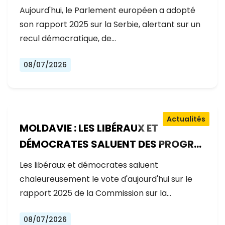
GOUVERNEMENT RECULE SUR LES
Aujourd'hui, le Parlement européen a adopté
RÉFORMES
son rapport 2025 sur la Serbie, alertant sur un
recul démocratique, de…
08/07/2026
Actualités
MOLDAVIE : LES LIBÉRAUX ET
DÉMOCRATES SALUENT DES PROGRÈS
EXCEPTIONNELS SUR LA VOIE DE
Les libéraux et démocrates saluent
L'ADHÉSION À L'UE
chaleureusement le vote d'aujourd'hui sur le
rapport 2025 de la Commission sur la…
08/07/2026