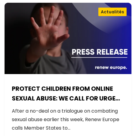
Actualités
PROTECT CHILDREN FROM ONLINE
SEXUAL ABUSE: WE CALL FOR URGENT
NEGOTIATIONS AND PERMANENT
After a no-deal on a trialogue on combating
SOLUTION
sexual abuse earlier this week, Renew Europe
calls Member States to…