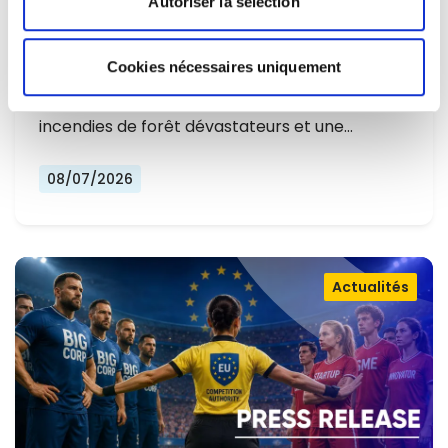
Autoriser la sélection
L'EUROPE NE PEUT PLUS SE
CONTENTER DE RÉAGIR ET DOIT SE
Cookies nécessaires uniquement
Alors que l'Europe connaît un nouvel été
PRÉPARER
marqué par des températures record, des
incendies de forêt dévastateurs et une…
08/07/2026
Actualités