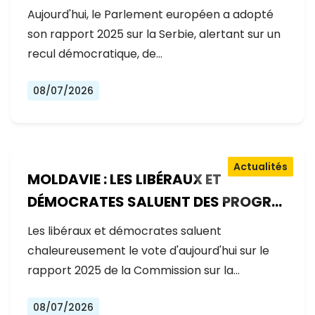
GOUVERNEMENT RECULE SUR LES
Aujourd'hui, le Parlement européen a adopté
RÉFORMES
son rapport 2025 sur la Serbie, alertant sur un
recul démocratique, de…
08/07/2026
Actualités
MOLDAVIE : LES LIBÉRAUX ET
DÉMOCRATES SALUENT DES PROGRÈS
EXCEPTIONNELS SUR LA VOIE DE
Les libéraux et démocrates saluent
L'ADHÉSION À L'UE
chaleureusement le vote d'aujourd'hui sur le
rapport 2025 de la Commission sur la…
08/07/2026