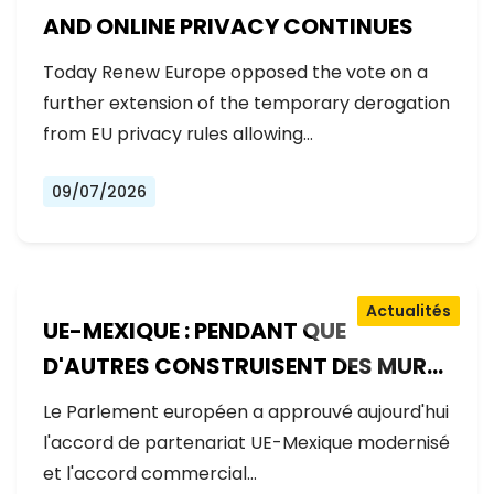
AND ONLINE PRIVACY CONTINUES
Today Renew Europe opposed the vote on a
further extension of the temporary derogation
from EU privacy rules allowing…
09/07/2026
Actualités
UE-MEXIQUE : PENDANT QUE
D'AUTRES CONSTRUISENT DES MURS,
L'EUROPE CONSTRUIT DES PONTS
Le Parlement européen a approuvé aujourd'hui
l'accord de partenariat UE-Mexique modernisé
et l'accord commercial…