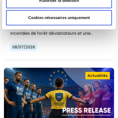
Autoriser la sélection
L'EUROPE NE PEUT PLUS SE
CONTENTER DE RÉAGIR ET DOIT SE
Cookies nécessaires uniquement
Alors que l'Europe connaît un nouvel été
PRÉPARER
marqué par des températures record, des
incendies de forêt dévastateurs et une…
08/07/2026
Actualités