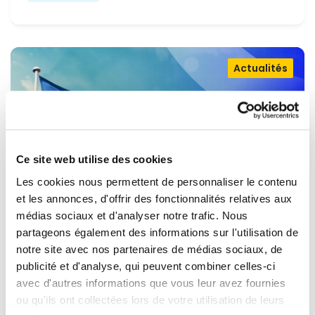
Actualités
Ce site web utilise des cookies
Les cookies nous permettent de personnaliser le contenu
et les annonces, d'offrir des fonctionnalités relatives aux
médias sociaux et d'analyser notre trafic. Nous
partageons également des informations sur l'utilisation de
OUVRIR LA PORTE À L'UKRAINE,
notre site avec nos partenaires de médias sociaux, de
MAINTENIR LA PRESSION SUR LA
publicité et d'analyse, qui peuvent combiner celles-ci
avec d'autres informations que vous leur avez fournies
RUSSIE
Renew Europe appelle l'Ukraine à accélérer la
ou qu'ils ont collectées lors de votre utilisation de leurs