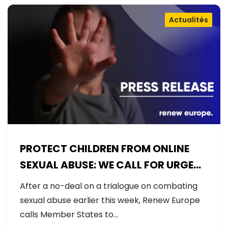
Actualités
PROTECT CHILDREN FROM ONLINE
SEXUAL ABUSE: WE CALL FOR URGENT
NEGOTIATIONS AND PERMANENT
After a no-deal on a trialogue on combating
SOLUTION
sexual abuse earlier this week, Renew Europe
calls Member States to…