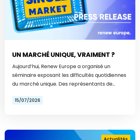
UN MARCHÉ UNIQUE, VRAIMENT ?
Aujourd’hui, Renew Europe a organisé un
séminaire exposant les difficultés quotidiennes
du marché unique. Des représentants de
Vinted et Bolt ont révélé les obstacles
15/07/2026
auxquels ils font face tous les…
Actualités