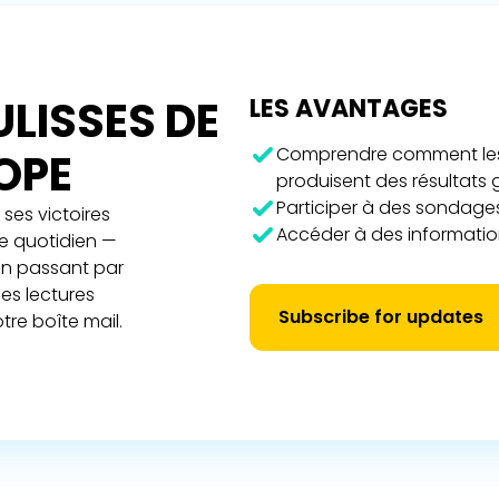
LISSES DE
LES AVANTAGES
Comprendre comment les 
ROPE
produisent des résultats
Participer à des sondages
ses victoires
Accéder à des information
re quotidien —
 en passant par
es lectures
Subscribe for updates
tre boîte mail.