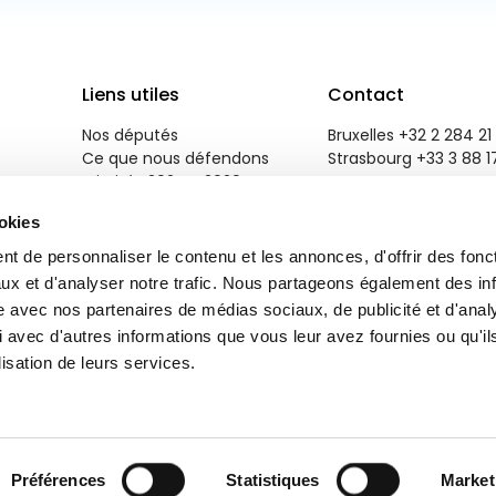
Liens utiles
Contact
Nos députés
Bruxelles +32 2 284 21 
Ce que nous défendons
Strasbourg +33 3 88 1
Priorités 2024 - 2029
reneweuropegroup@eu
Salle de presse
ookies
Emploi
Contactez-nous
t de personnaliser le contenu et les annonces, d'offrir des fonct
ux et d'analyser notre trafic. Nous partageons également des in
site avec nos partenaires de médias sociaux, de publicité et d'anal
 avec d'autres informations que vous leur avez fournies ou qu'il
lisation de leurs services.
r
Brand Response
.
Préférences
Statistiques
Market