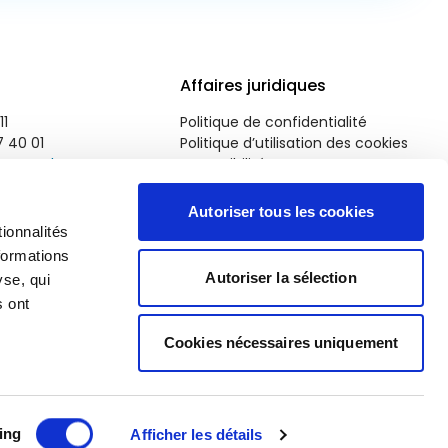
Affaires juridiques
11
Politique de confidentialité
7 40 01
Politique d’utilisation des cookies
roparl.europa.eu
Accessibilité
Autoriser tous les cookies
ionnalités
formations
Autoriser la sélection
yse, qui
s ont
Cookies nécessaires uniquement
ing
Afficher les détails