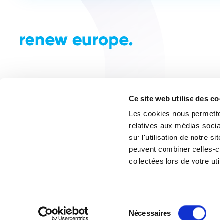
Ce site web utilise des c
Les cookies nous permetten
relatives aux médias socia
sur l'utilisation de notre 
peuvent combiner celles-ci
collectées lors de votre uti
© Renew Europe 2024. Tous droits réservés. Créé pa
Sélection
Nécessaires
du