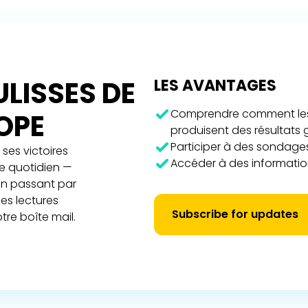
LISSES DE
LES AVANTAGES
Comprendre comment les 
ROPE
produisent des résultats
Participer à des sondages
ses victoires
Accéder à des information
re quotidien —
 en passant par
es lectures
Subscribe for updates
tre boîte mail.