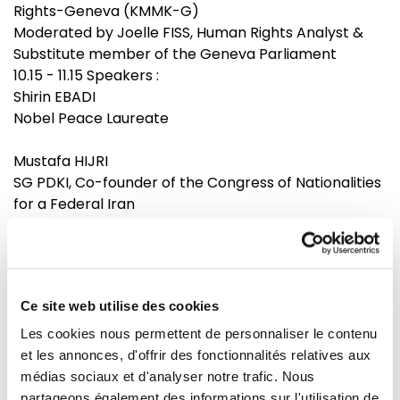
Rights-Geneva (KMMK-G)
Moderated by Joelle FISS, Human Rights Analyst &
Substitute member of the Geneva Parliament
10.15 - 11.15 Speakers :
Shirin EBADI
Nobel Peace Laureate
Mustafa HIJRI
SG PDKI, Co-founder of the Congress of Nationalities
for a Federal Iran
Raphaël CHENUIL-HAZAN
Director of ECPM ("Together against the death
penalty")
Ce site web utilise des cookies
Dr. Naser BOLADAI
Les cookies nous permettent de personnaliser le contenu
President of the Balochistan People Party
et les annonces, d'offrir des fonctionnalités relatives aux
médias sociaux et d'analyser notre trafic. Nous
Youssef KOR
partageons également des informations sur l'utilisation de