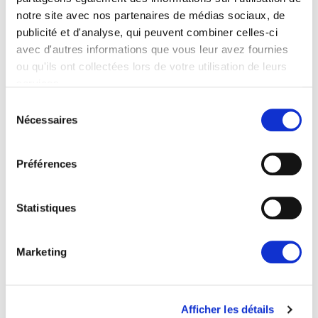
Speaker of the Cultural and Political Organization
notre site avec nos partenaires de médias sociaux, de
Turkmensahra-Iran
publicité et d'analyse, qui peuvent combiner celles-ci
avec d'autres informations que vous leur avez fournies
Jalil SHERHANI
ou qu'ils ont collectées lors de votre utilisation de leurs
Secretary General of the Democratic Solidarity
services.
Party of Al-Ahwaz
Sélection
Nécessaires
du
Said AZIZI
consentement
Speaker of the United Democratic of Azerbaijan-
Préférences
Birlik
11.15 - 11.50 Questions & Answers
Statistiques
11.50 - 12.00 Closing remarks (MEP)
Interpretation provided in EN - FR - Farsi
Marketing
Partager :
Afficher les détails