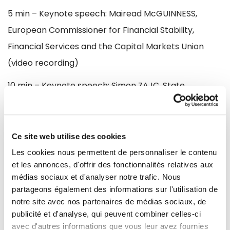
5 min – Keynote speech: Mairead McGUINNESS,
European Commissioner for Financial Stability,
Financial Services and the Capital Markets Union
(video recording)
10 min – Keynote speech: Simon ZAJC, State
Secretary at the Ministry of Economic Development
and Technology, Republic of Slovenia
Ce site web utilise des cookies
10 min – Keynote speech: Olivia GREGOIRE, Secretary
Les cookies nous permettent de personnaliser le contenu
of State for Social Economy, France
et les annonces, d'offrir des fonctionnalités relatives aux
médias sociaux et d'analyser notre trafic. Nous
Question de suivi / One follow-up question to
partageons également des informations sur l'utilisation de
Secretary of State ZAJC and one to Secretary of
notre site avec nos partenaires de médias sociaux, de
State GREGOIRE
publicité et d'analyse, qui peuvent combiner celles-ci
avec d'autres informations que vous leur avez fournies