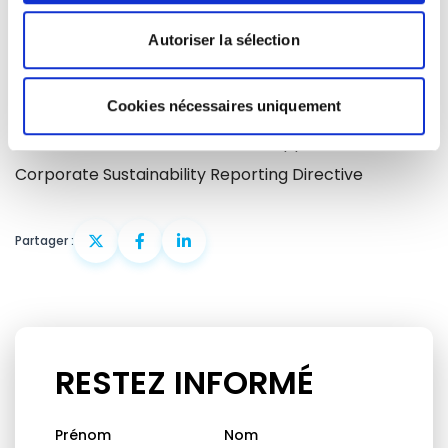
5 min - Wrap up and conclusion of the Round table /
Autoriser la sélection
Conclusions de la table ronde : Karen MELCHIOR, JURI
Coordinator, Renew Europe
Cookies nécessaires uniquement
5 min – MEP Pascal DURAND, EP rapporteur on the
Corporate Sustainability Reporting Directive
Partager :
RESTEZ INFORMÉ
Prénom
Nom