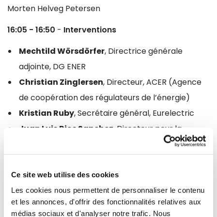
Morten Helveg Petersen
16:05 - 16:50
-
Interventions
Mechtild Wörsdörfer
, Directrice générale
adjointe, DG ENER
Christian Zinglersen
, Directeur, ACER (Agence
de coopération des régulateurs de l’énergie)
Kristian Ruby
, Secrétaire général, Eurelectric
Juan Luis Rios Sanchez
, Directeur pour la
gestion globale de l’énergie, Iberdrola
Erkki Maillard
, Vice-Président chargé des
affaires européennes et conseiller diplomatique
Ce site web utilise des cookies
du PDG, ED
Les cookies nous permettent de personnaliser le contenu
et les annonces, d'offrir des fonctionnalités relatives aux
médias sociaux et d'analyser notre trafic. Nous
16:50 - 17:25 Table-ronde et questions-réponses