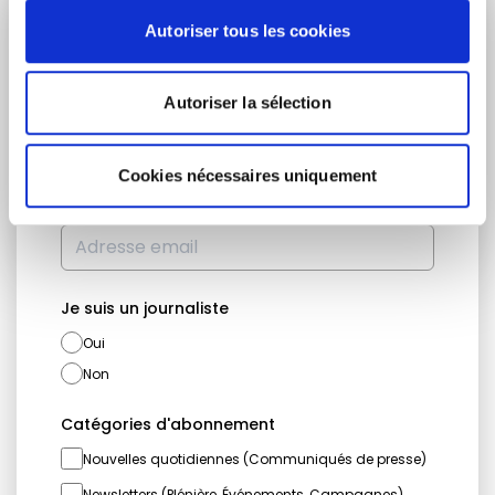
RESTEZ INFORMÉ
Autoriser tous les cookies
Prénom
Nom
Autoriser la sélection
Cookies nécessaires uniquement
Adresse email
Je suis un journaliste
Oui
Non
Catégories d'abonnement
Nouvelles quotidiennes (Communiqués de presse)
Newsletters (Plénière, Événements, Campagnes)