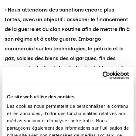
«
Nous attendons des sanctions encore plus
fortes, avec un objectif : assécher le financement
de la guerre et du clan Poutine afin de mettre fin à
son régime et à cette guerre. Embargo
commercial sur les technologies, le pétrole et le
gaz, saisies des biens des oligarques, fin des
passeports dorés et des droits de résidence... Ces
mesures ont un coût pour nos économies : nous
demandons donc à l'Europe de mutualiser ces
coûts au niveau européen pour les pays et les
Ce site web utilise des cookies
entreprises les plus exposés
», a déclaré
Stéphane
Les cookies nous permettent de personnaliser le contenu
et les annonces, d'offrir des fonctionnalités relatives aux
Séjourné
.
médias sociaux et d'analyser notre trafic. Nous
partageons également des informations sur l'utilisation de
L'UE a encore beaucoup à faire, a déclaré
Stéphane
notre site avec nos partenaires de médias sociaux, de