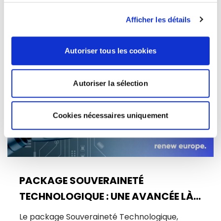
10/06/2026
Afficher les détails
Autoriser tous les cookies
Actualités
Autoriser la sélection
Cookies nécessaires uniquement
PACKAGE SOUVERAINETÉ
TECHNOLOGIQUE : UNE AVANCÉE LÀ
OÙ UN BOND ÉTAIT NÉCESSAIRE
Le package Souveraineté Technologique,