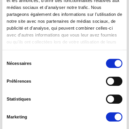
ARTICLES LIÉS
et les annonces, d'offrir des fonctionnalités relatives aux
médias sociaux et d'analyser notre trafic. Nous
Actualités
partageons également des informations sur l'utilisation de
notre site avec nos partenaires de médias sociaux, de
publicité et d'analyse, qui peuvent combiner celles-ci
avec d'autres informations que vous leur avez fournies
ou qu'ils ont collectées lors de votre utilisation de leurs
services.
Sélection
Nécessaires
du
consentement
Préférences
RENEW EUROPE ADOPTE LA
DÉCLARATION DE CORK : UNE FEUILLE
Statistiques
DE ROUTE POUR LA PROSPÉRITÉ, LA
Renew Europe a adopté aujourd’hui sa
SÉCURITÉ ET LA RÉFORME
Déclaration de Cork lors des journées d’étude
Marketing
du groupe en Irlande, définissant un…