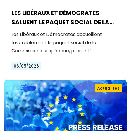
LES LIBÉRAUX ET DÉMOCRATES
SALUENT LE PAQUET SOCIAL DE LA
COMMISSION : UNE AVANCÉE
Les Libéraux et Démocrates accueillent
MAJEURE POUR UNE UE PLUS JUSTE ET
favorablement le paquet social de la
INCLUSIVE
Commission européenne, présenté…
06/05/2026
Actualités