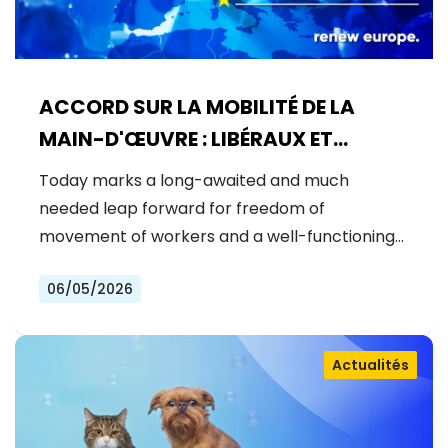
ACCORD SUR LA MOBILITÉ DE LA
MAIN-D'ŒUVRE : LIBÉRAUX ET
DÉMOCRATES CÉLÈBRENT UNE
Today marks a long-awaited and much
NOUVELLE ÈRE POUR DES DROITS DES
needed leap forward for freedom of
TRAVAILLEURS RENFORCÉS DANS
movement of workers and a well-functioning…
L'UE
06/05/2026
Actualités