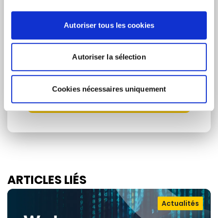
Autoriser tous les cookies
Je consens à recevoir des newsletters et
communications.
Données personnelles
.
Autoriser la sélection
* Please note that EN is the main
communication language
Cookies nécessaires uniquement
Soumettre
ARTICLES LIÉS
Actualités