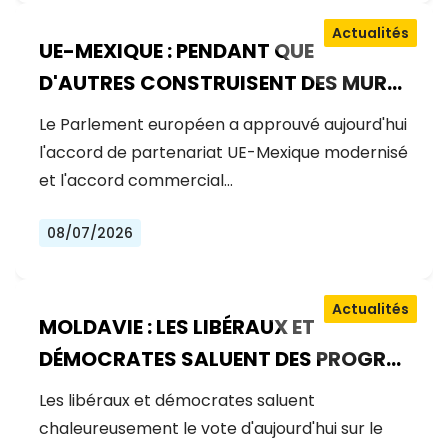
Actualités
UE-MEXIQUE : PENDANT QUE
D'AUTRES CONSTRUISENT DES MURS,
L'EUROPE CONSTRUIT DES PONTS
Le Parlement européen a approuvé aujourd'hui
l'accord de partenariat UE-Mexique modernisé
et l'accord commercial…
08/07/2026
Actualités
MOLDAVIE : LES LIBÉRAUX ET
DÉMOCRATES SALUENT DES PROGRÈS
EXCEPTIONNELS SUR LA VOIE DE
Les libéraux et démocrates saluent
L'ADHÉSION À L'UE
chaleureusement le vote d'aujourd'hui sur le