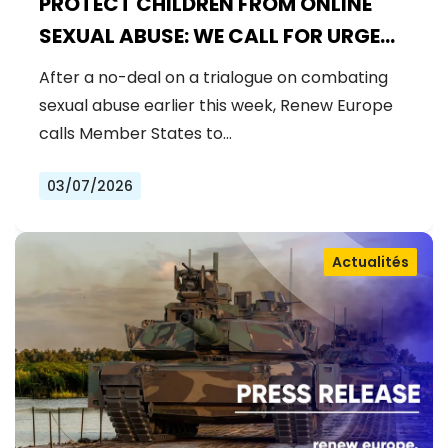
PROTECT CHILDREN FROM ONLINE
SEXUAL ABUSE: WE CALL FOR URGENT
NEGOTIATIONS AND PERMANENT
After a no-deal on a trialogue on combating
SOLUTION
sexual abuse earlier this week, Renew Europe
calls Member States to…
03/07/2026
Actualités