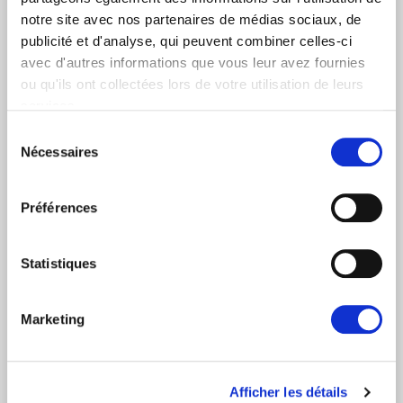
Prénom
Nom
notre site avec nos partenaires de médias sociaux, de
publicité et d'analyse, qui peuvent combiner celles-ci
avec d'autres informations que vous leur avez fournies
ou qu'ils ont collectées lors de votre utilisation de leurs
Adresse email
services.
Sélection
Nécessaires
du
consentement
Je suis un journaliste
Préférences
Oui
Non
Statistiques
Catégories d'abonnement
Nouvelles quotidiennes (Communiqués de presse)
Marketing
Newsletters (Plénière, Événements, Campagnes)
Pays
Afficher les détails