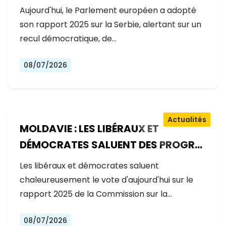
GOUVERNEMENT RECULE SUR LES
Aujourd'hui, le Parlement européen a adopté
RÉFORMES
son rapport 2025 sur la Serbie, alertant sur un
recul démocratique, de…
08/07/2026
Actualités
MOLDAVIE : LES LIBÉRAUX ET
DÉMOCRATES SALUENT DES PROGRÈS
EXCEPTIONNELS SUR LA VOIE DE
Les libéraux et démocrates saluent
L'ADHÉSION À L'UE
chaleureusement le vote d'aujourd'hui sur le
rapport 2025 de la Commission sur la…
08/07/2026