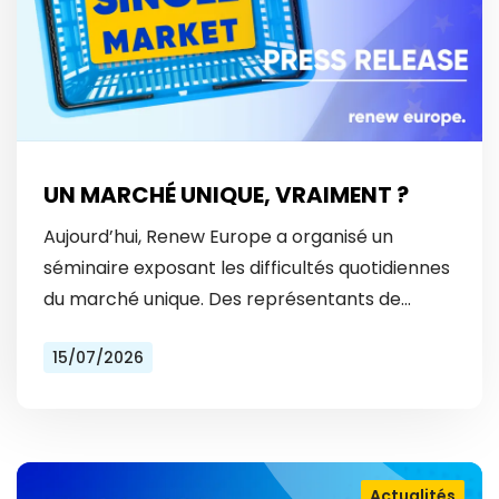
UN MARCHÉ UNIQUE, VRAIMENT ?
Aujourd’hui, Renew Europe a organisé un
séminaire exposant les difficultés quotidiennes
du marché unique. Des représentants de
Vinted et Bolt ont révélé les obstacles
15/07/2026
auxquels ils font face tous les…
Actualités