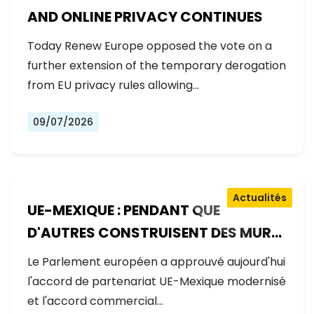
AND ONLINE PRIVACY CONTINUES
Today Renew Europe opposed the vote on a
further extension of the temporary derogation
from EU privacy rules allowing…
09/07/2026
Actualités
UE-MEXIQUE : PENDANT QUE
D'AUTRES CONSTRUISENT DES MURS,
L'EUROPE CONSTRUIT DES PONTS
Le Parlement européen a approuvé aujourd'hui
l'accord de partenariat UE-Mexique modernisé
et l'accord commercial…