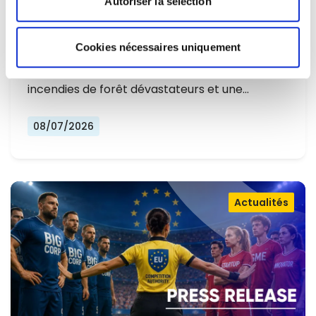
Autoriser la sélection
L'EUROPE NE PEUT PLUS SE
CONTENTER DE RÉAGIR ET DOIT SE
Cookies nécessaires uniquement
Alors que l'Europe connaît un nouvel été
PRÉPARER
marqué par des températures record, des
incendies de forêt dévastateurs et une…
08/07/2026
Actualités