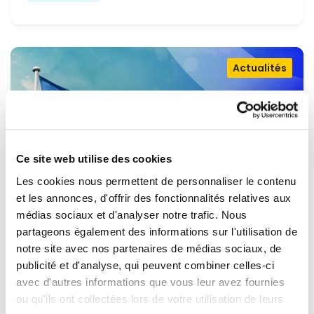
Actualités
Ce site web utilise des cookies
Les cookies nous permettent de personnaliser le contenu
et les annonces, d'offrir des fonctionnalités relatives aux
médias sociaux et d'analyser notre trafic. Nous
partageons également des informations sur l'utilisation de
OUVRIR LA PORTE À L'UKRAINE,
notre site avec nos partenaires de médias sociaux, de
MAINTENIR LA PRESSION SUR LA
publicité et d'analyse, qui peuvent combiner celles-ci
avec d'autres informations que vous leur avez fournies
RUSSIE
Renew Europe appelle l'Ukraine à accélérer la
ou qu'ils ont collectées lors de votre utilisation de leurs