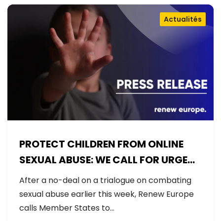
Actualités
PROTECT CHILDREN FROM ONLINE
SEXUAL ABUSE: WE CALL FOR URGENT
NEGOTIATIONS AND PERMANENT
After a no-deal on a trialogue on combating
SOLUTION
sexual abuse earlier this week, Renew Europe
calls Member States to…