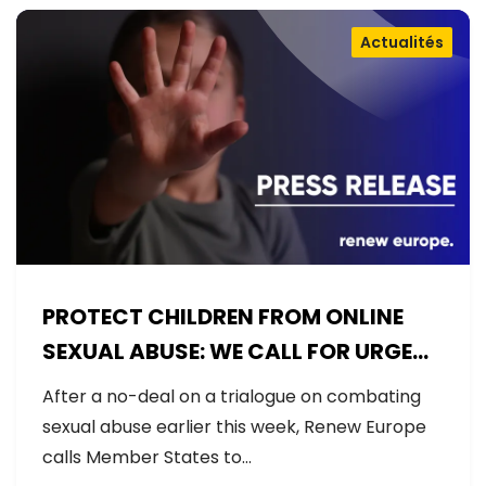
Actualités
PROTECT CHILDREN FROM ONLINE
SEXUAL ABUSE: WE CALL FOR URGENT
NEGOTIATIONS AND PERMANENT
After a no-deal on a trialogue on combating
SOLUTION
sexual abuse earlier this week, Renew Europe
calls Member States to…