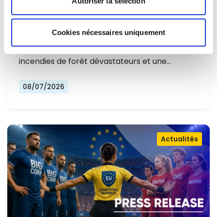
Autoriser la sélection
L'EUROPE NE PEUT PLUS SE
CONTENTER DE RÉAGIR ET DOIT SE
Cookies nécessaires uniquement
Alors que l'Europe connaît un nouvel été
PRÉPARER
marqué par des températures record, des
incendies de forêt dévastateurs et une…
08/07/2026
Actualités