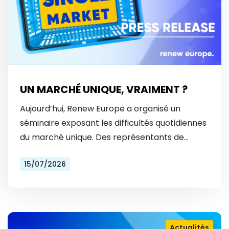
UN MARCHÉ UNIQUE, VRAIMENT ?
Aujourd’hui, Renew Europe a organisé un
séminaire exposant les difficultés quotidiennes
du marché unique. Des représentants de
Vinted et Bolt ont révélé les obstacles
15/07/2026
auxquels ils font face tous les…
Actualités