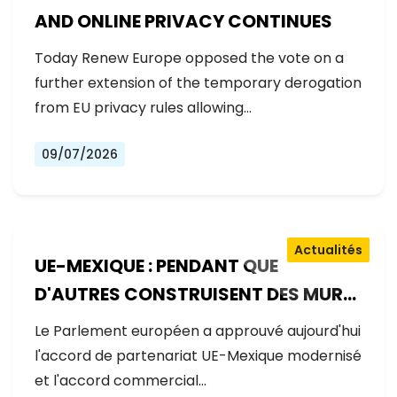
AND ONLINE PRIVACY CONTINUES
Today Renew Europe opposed the vote on a
further extension of the temporary derogation
from EU privacy rules allowing…
09/07/2026
Actualités
UE-MEXIQUE : PENDANT QUE
D'AUTRES CONSTRUISENT DES MURS,
L'EUROPE CONSTRUIT DES PONTS
Le Parlement européen a approuvé aujourd'hui
l'accord de partenariat UE-Mexique modernisé
et l'accord commercial…