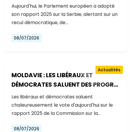
GOUVERNEMENT RECULE SUR LES
Aujourd'hui, le Parlement européen a adopté
RÉFORMES
son rapport 2025 sur la Serbie, alertant sur un
recul démocratique, de…
08/07/2026
Actualités
MOLDAVIE : LES LIBÉRAUX ET
DÉMOCRATES SALUENT DES PROGRÈS
EXCEPTIONNELS SUR LA VOIE DE
Les libéraux et démocrates saluent
L'ADHÉSION À L'UE
chaleureusement le vote d'aujourd'hui sur le
rapport 2025 de la Commission sur la…
08/07/2026