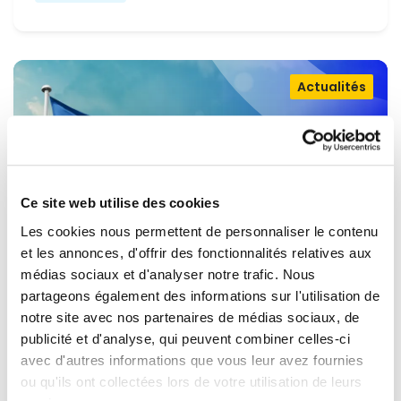
Actualités
Ce site web utilise des cookies
Les cookies nous permettent de personnaliser le contenu
et les annonces, d'offrir des fonctionnalités relatives aux
médias sociaux et d'analyser notre trafic. Nous
partageons également des informations sur l'utilisation de
OUVRIR LA PORTE À L'UKRAINE,
notre site avec nos partenaires de médias sociaux, de
MAINTENIR LA PRESSION SUR LA
publicité et d'analyse, qui peuvent combiner celles-ci
avec d'autres informations que vous leur avez fournies
RUSSIE
Renew Europe appelle l'Ukraine à accélérer la
ou qu'ils ont collectées lors de votre utilisation de leurs