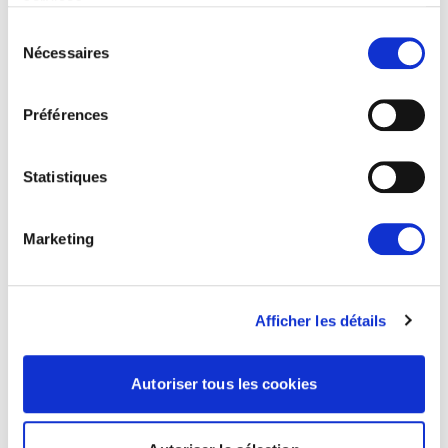
mise en œuvre des réformes, notamment la
services.
lutte contre la corruption et le…
Sélection
Nécessaires
du
consentement
08/07/2026
Préférences
Statistiques
Actualités
Marketing
Afficher les détails
Autoriser tous les cookies
CANICULES ET INCENDIES DE FORÊT :