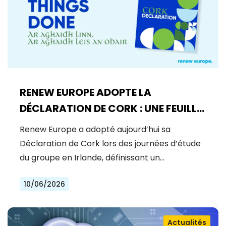
RENEW EUROPE ADOPTE LA
DÉCLARATION DE CORK : UNE FEUILLE
DE ROUTE POUR LA PROSPÉRITÉ, LA
Renew Europe a adopté aujourd’hui sa
SÉCURITÉ ET LA RÉFORME
Déclaration de Cork lors des journées d’étude
du groupe en Irlande, définissant un…
10/06/2026
Actualités