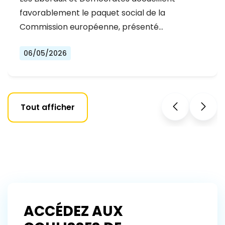
MAJEURE POUR UNE UE PLUS JUSTE ET
favorablement le paquet social de la
INCLUSIVE
Commission européenne, présenté…
06/05/2026
Tout afficher
ACCÉDEZ AUX