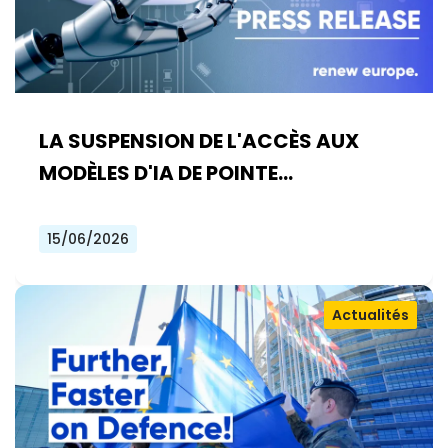
LA SUSPENSION DE L'ACCÈS AUX
MODÈLES D'IA DE POINTE
D'ANTHROPIC DOIT FAIRE RÉAGIR LES
EUROPÉENS
15/06/2026
Actualités