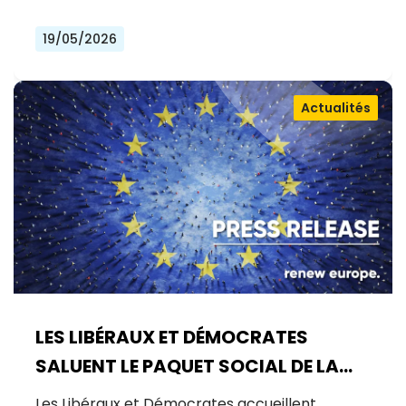
19/05/2026
Actualités
LES LIBÉRAUX ET DÉMOCRATES
SALUENT LE PAQUET SOCIAL DE LA
COMMISSION : UNE AVANCÉE
Les Libéraux et Démocrates accueillent