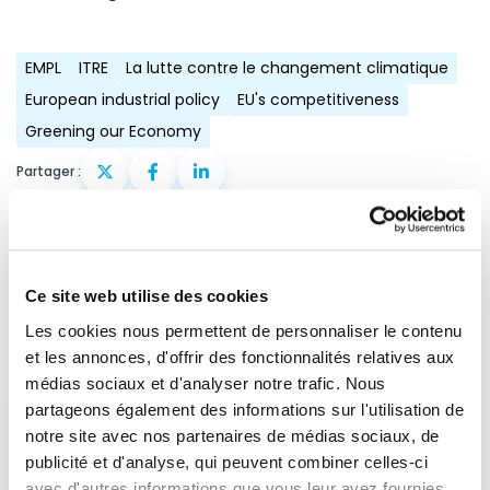
EMPL
ITRE
La lutte contre le changement climatique
European industrial policy
EU's competitiveness
Greening our Economy
Partager :
Contactez nos députés
If you want to help, contribute or have
Ce site web utilise des cookies
important information to share
Les cookies nous permettent de personnaliser le contenu
et les annonces, d'offrir des fonctionnalités relatives aux
médias sociaux et d'analyser notre trafic. Nous
partageons également des informations sur l'utilisation de
notre site avec nos partenaires de médias sociaux, de
publicité et d'analyse, qui peuvent combiner celles-ci
avec d'autres informations que vous leur avez fournies