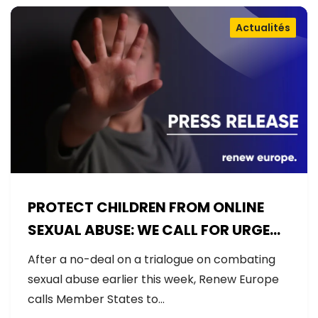
Actualités
PROTECT CHILDREN FROM ONLINE
SEXUAL ABUSE: WE CALL FOR URGENT
NEGOTIATIONS AND PERMANENT
After a no-deal on a trialogue on combating
SOLUTION
sexual abuse earlier this week, Renew Europe
calls Member States to…