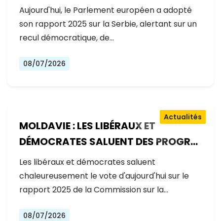
GOUVERNEMENT RECULE SUR LES
Aujourd'hui, le Parlement européen a adopté
RÉFORMES
son rapport 2025 sur la Serbie, alertant sur un
recul démocratique, de…
08/07/2026
Actualités
MOLDAVIE : LES LIBÉRAUX ET
DÉMOCRATES SALUENT DES PROGRÈS
EXCEPTIONNELS SUR LA VOIE DE
Les libéraux et démocrates saluent
L'ADHÉSION À L'UE
chaleureusement le vote d'aujourd'hui sur le
rapport 2025 de la Commission sur la…
08/07/2026