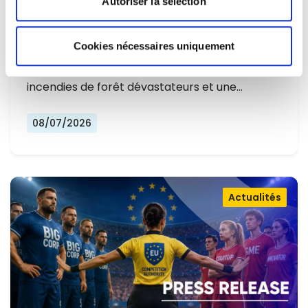
Autoriser la sélection
L'EUROPE NE PEUT PLUS SE
CONTENTER DE RÉAGIR ET DOIT SE
Cookies nécessaires uniquement
Alors que l'Europe connaît un nouvel été
PRÉPARER
marqué par des températures record, des
incendies de forêt dévastateurs et une…
08/07/2026
Actualités