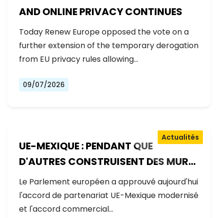
AND ONLINE PRIVACY CONTINUES
Today Renew Europe opposed the vote on a
further extension of the temporary derogation
from EU privacy rules allowing…
09/07/2026
Actualités
UE-MEXIQUE : PENDANT QUE
D'AUTRES CONSTRUISENT DES MURS,
L'EUROPE CONSTRUIT DES PONTS
Le Parlement européen a approuvé aujourd'hui
l'accord de partenariat UE-Mexique modernisé
et l'accord commercial…