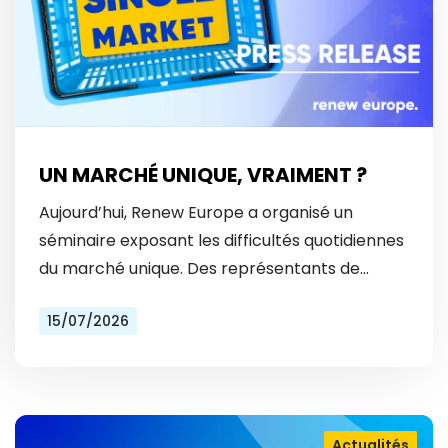
UN MARCHÉ UNIQUE, VRAIMENT ?
Aujourd’hui, Renew Europe a organisé un
séminaire exposant les difficultés quotidiennes
du marché unique. Des représentants de
Vinted et Bolt ont révélé les obstacles
15/07/2026
auxquels ils font face tous les…
Actualités