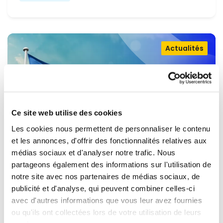
Actualités
Ce site web utilise des cookies
Les cookies nous permettent de personnaliser le contenu
et les annonces, d'offrir des fonctionnalités relatives aux
médias sociaux et d'analyser notre trafic. Nous
partageons également des informations sur l'utilisation de
OUVRIR LA PORTE À L'UKRAINE,
notre site avec nos partenaires de médias sociaux, de
MAINTENIR LA PRESSION SUR LA
publicité et d'analyse, qui peuvent combiner celles-ci
avec d'autres informations que vous leur avez fournies
RUSSIE
Renew Europe appelle l'Ukraine à accélérer la
ou qu'ils ont collectées lors de votre utilisation de leurs