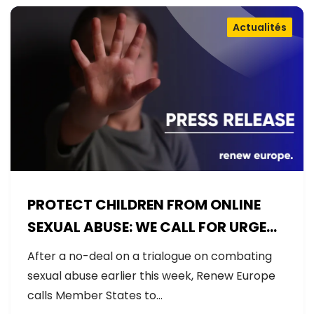
Actualités
PROTECT CHILDREN FROM ONLINE
SEXUAL ABUSE: WE CALL FOR URGENT
NEGOTIATIONS AND PERMANENT
After a no-deal on a trialogue on combating
SOLUTION
sexual abuse earlier this week, Renew Europe
calls Member States to…