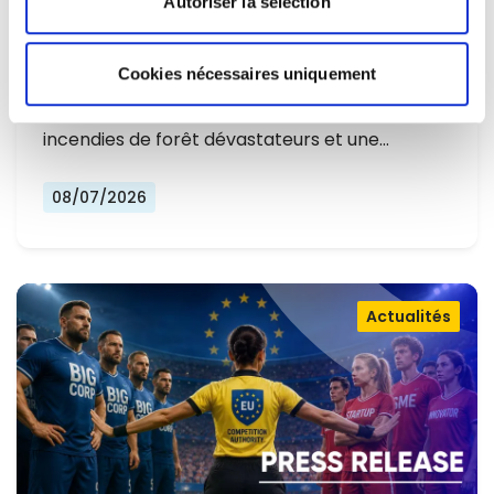
Autoriser la sélection
L'EUROPE NE PEUT PLUS SE
CONTENTER DE RÉAGIR ET DOIT SE
Cookies nécessaires uniquement
Alors que l'Europe connaît un nouvel été
PRÉPARER
marqué par des températures record, des
incendies de forêt dévastateurs et une…
08/07/2026
Actualités