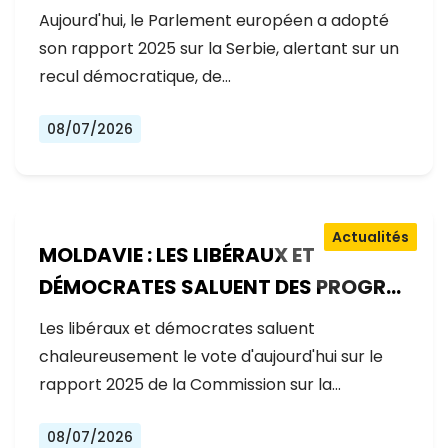
GOUVERNEMENT RECULE SUR LES
Aujourd'hui, le Parlement européen a adopté
RÉFORMES
son rapport 2025 sur la Serbie, alertant sur un
recul démocratique, de…
08/07/2026
Actualités
MOLDAVIE : LES LIBÉRAUX ET
DÉMOCRATES SALUENT DES PROGRÈS
EXCEPTIONNELS SUR LA VOIE DE
Les libéraux et démocrates saluent
L'ADHÉSION À L'UE
chaleureusement le vote d'aujourd'hui sur le
rapport 2025 de la Commission sur la…
08/07/2026