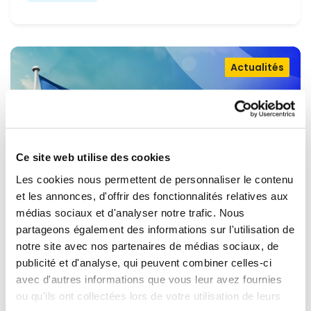
Actualités
Ce site web utilise des cookies
Les cookies nous permettent de personnaliser le contenu
et les annonces, d'offrir des fonctionnalités relatives aux
médias sociaux et d'analyser notre trafic. Nous
partageons également des informations sur l'utilisation de
OUVRIR LA PORTE À L'UKRAINE,
notre site avec nos partenaires de médias sociaux, de
MAINTENIR LA PRESSION SUR LA
publicité et d'analyse, qui peuvent combiner celles-ci
avec d'autres informations que vous leur avez fournies
RUSSIE
Renew Europe appelle l'Ukraine à accélérer la
ou qu'ils ont collectées lors de votre utilisation de leurs