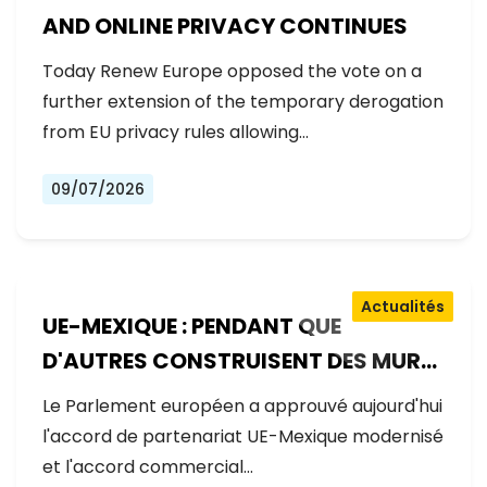
AND ONLINE PRIVACY CONTINUES
Today Renew Europe opposed the vote on a
further extension of the temporary derogation
from EU privacy rules allowing…
09/07/2026
Actualités
UE-MEXIQUE : PENDANT QUE
D'AUTRES CONSTRUISENT DES MURS,
L'EUROPE CONSTRUIT DES PONTS
Le Parlement européen a approuvé aujourd'hui
l'accord de partenariat UE-Mexique modernisé
et l'accord commercial…