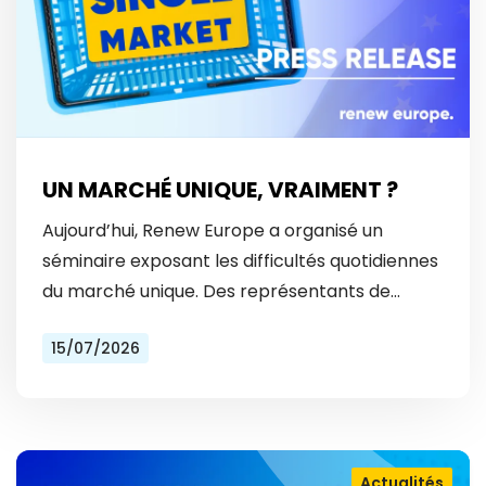
UN MARCHÉ UNIQUE, VRAIMENT ?
Aujourd’hui, Renew Europe a organisé un
séminaire exposant les difficultés quotidiennes
du marché unique. Des représentants de
Vinted et Bolt ont révélé les obstacles
15/07/2026
auxquels ils font face tous les…
Actualités