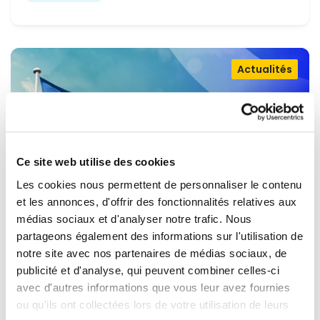
Actualités
Ce site web utilise des cookies
Les cookies nous permettent de personnaliser le contenu
et les annonces, d'offrir des fonctionnalités relatives aux
médias sociaux et d'analyser notre trafic. Nous
partageons également des informations sur l'utilisation de
OUVRIR LA PORTE À L'UKRAINE,
notre site avec nos partenaires de médias sociaux, de
MAINTENIR LA PRESSION SUR LA
publicité et d'analyse, qui peuvent combiner celles-ci
avec d'autres informations que vous leur avez fournies
RUSSIE
Renew Europe appelle l'Ukraine à accélérer la
ou qu'ils ont collectées lors de votre utilisation de leurs