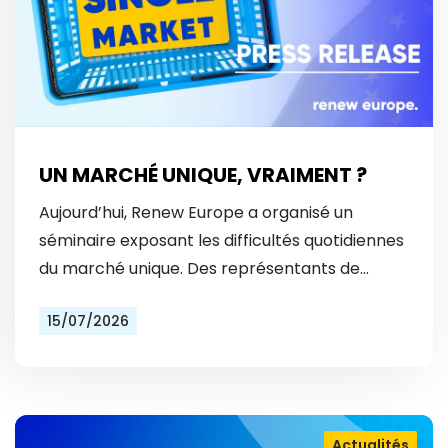
UN MARCHÉ UNIQUE, VRAIMENT ?
Aujourd’hui, Renew Europe a organisé un
séminaire exposant les difficultés quotidiennes
du marché unique. Des représentants de
Vinted et Bolt ont révélé les obstacles
15/07/2026
auxquels ils font face tous les…
Actualités