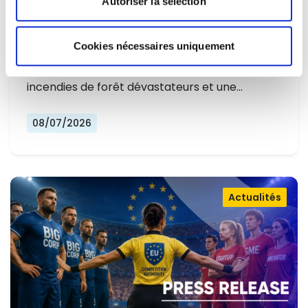
Autoriser la sélection
L'EUROPE NE PEUT PLUS SE
CONTENTER DE RÉAGIR ET DOIT SE
Cookies nécessaires uniquement
Alors que l'Europe connaît un nouvel été
PRÉPARER
marqué par des températures record, des
incendies de forêt dévastateurs et une…
08/07/2026
Actualités