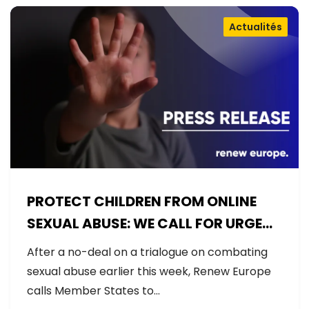
Actualités
PROTECT CHILDREN FROM ONLINE
SEXUAL ABUSE: WE CALL FOR URGENT
NEGOTIATIONS AND PERMANENT
After a no-deal on a trialogue on combating
SOLUTION
sexual abuse earlier this week, Renew Europe
calls Member States to…