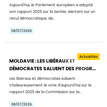
GOUVERNEMENT RECULE SUR LES
Aujourd'hui, le Parlement européen a adopté
RÉFORMES
son rapport 2025 sur la Serbie, alertant sur un
recul démocratique, de…
08/07/2026
Actualités
MOLDAVIE : LES LIBÉRAUX ET
DÉMOCRATES SALUENT DES PROGRÈS
EXCEPTIONNELS SUR LA VOIE DE
Les libéraux et démocrates saluent
L'ADHÉSION À L'UE
chaleureusement le vote d'aujourd'hui sur le
rapport 2025 de la Commission sur la…
08/07/2026