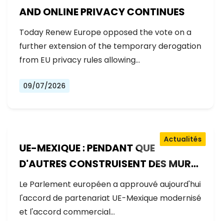
AND ONLINE PRIVACY CONTINUES
Today Renew Europe opposed the vote on a
further extension of the temporary derogation
from EU privacy rules allowing…
09/07/2026
Actualités
UE-MEXIQUE : PENDANT QUE
D'AUTRES CONSTRUISENT DES MURS,
L'EUROPE CONSTRUIT DES PONTS
Le Parlement européen a approuvé aujourd'hui
l'accord de partenariat UE-Mexique modernisé
et l'accord commercial…