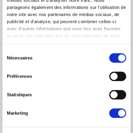
médias sociaux et d'analyser notre trafic. Nous
partageons également des informations sur l'utilisation de
Catégories d'abonnement
notre site avec nos partenaires de médias sociaux, de
Nouvelles quotidiennes (Communiqués de presse)
publicité et d'analyse, qui peuvent combiner celles-ci
avec d'autres informations que vous leur avez fournies
Newsletters (Plénière, Événements, Campagnes)
ou qu'ils ont collectées lors de votre utilisation de leurs
services.
Pays
Sélection
Nécessaires
du
consentement
Je consens à recevoir des newsletters et
Préférences
communications.
Données personnelles
.
* Please note that EN is the main
Statistiques
communication language
Soumettre
Marketing