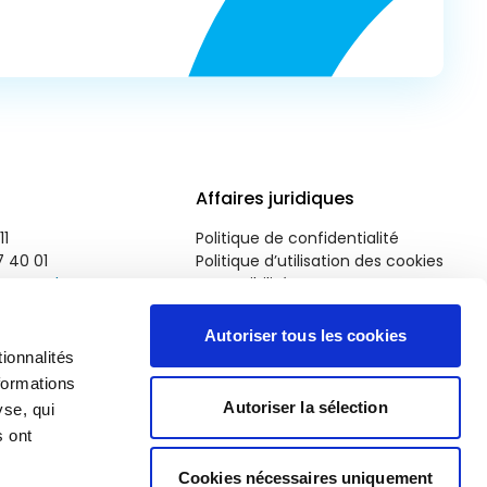
Affaires juridiques
11
Politique de confidentialité
7 40 01
Politique d’utilisation des cookies
roparl.europa.eu
Accessibilité
Autoriser tous les cookies
ionnalités
formations
Autoriser la sélection
yse, qui
s ont
Cookies nécessaires uniquement