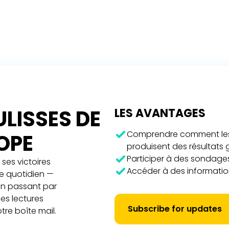
LISSES DE
LES AVANTAGES
Comprendre comment les 
ROPE
produisent des résultats
Participer à des sondages
ses victoires
Accéder à des information
re quotidien —
 en passant par
es lectures
Subscribe for updates
tre boîte mail.