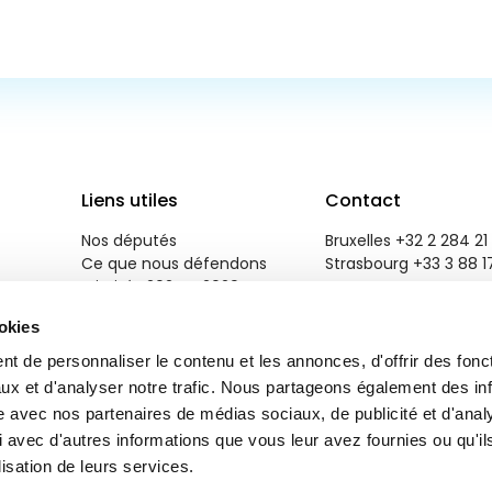
Liens utiles
Contact
Nos députés
Bruxelles +32 2 284 21 
Ce que nous défendons
Strasbourg +33 3 88 1
Priorités 2024 - 2029
reneweuropegroup@eu
Salle de presse
ookies
Emploi
Contactez-nous
t de personnaliser le contenu et les annonces, d'offrir des fonct
ux et d'analyser notre trafic. Nous partageons également des in
site avec nos partenaires de médias sociaux, de publicité et d'anal
 avec d'autres informations que vous leur avez fournies ou qu'il
lisation de leurs services.
r
Brand Response
.