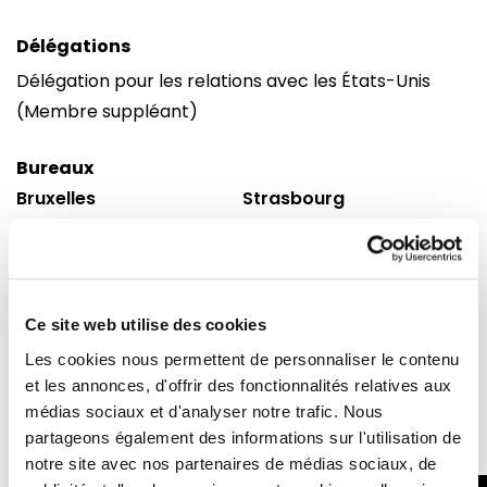
Délégations
Délégation pour les relations avec les États-Unis
(Membre suppléant)
Bureaux
Bruxelles
Strasbourg
Parlement européen
Parlement européen
Building : Altiero Spinelli
Building : Winston Churchill
Bureau : 10G165
Bureau : M02110
60, rue Wiertz /
Avenue du Pdt Robert
Ce site web utilise des cookies
Wiertzstraat 60
Schuman
Les cookies nous permettent de personnaliser le contenu
B-1047
F 67070 cedex
et les annonces, d'offrir des fonctionnalités relatives aux
Bruxelles
Strasbourg
médias sociaux et d'analyser notre trafic. Nous
Tel : 0032 2 28 45275
Tel : 0033 3 88 1 75275
partageons également des informations sur l'utilisation de
notre site avec nos partenaires de médias sociaux, de