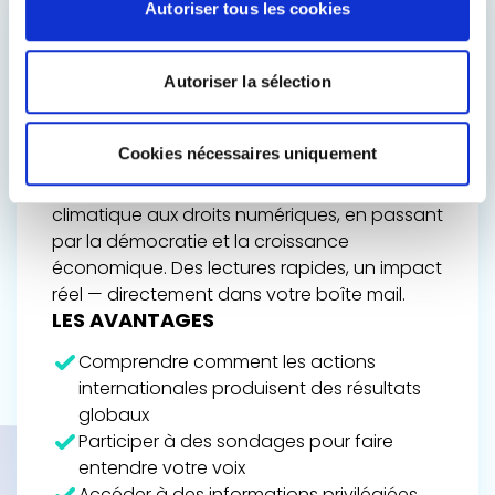
Autoriser tous les cookies
ACCÉDEZ AUX
COULISSES DE
Autoriser la sélection
L’AVENIR DE L’EUROPE
Restez informé du travail de Renew Europe,
Cookies nécessaires uniquement
de ses victoires politiques et des décisions
qui façonnent votre quotidien — de l’action
climatique aux droits numériques, en passant
par la démocratie et la croissance
économique. Des lectures rapides, un impact
réel — directement dans votre boîte mail.
LES AVANTAGES
Comprendre comment les actions
internationales produisent des résultats
globaux
Participer à des sondages pour faire
entendre votre voix
Accéder à des informations privilégiées