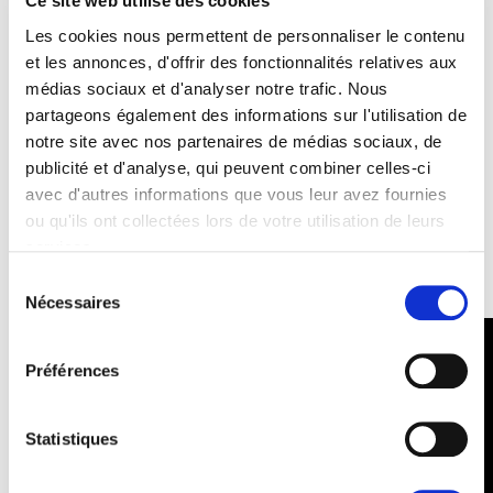
Ce site web utilise des cookies
Bureaux
Bruxelles
Strasbourg
Les cookies nous permettent de personnaliser le contenu
et les annonces, d'offrir des fonctionnalités relatives aux
Parlement européen
Parlement européen
médias sociaux et d'analyser notre trafic. Nous
Building : Altiero Spinelli
Building : Winston Churchill
partageons également des informations sur l'utilisation de
Bureau : 09G302
Bureau : M02091
notre site avec nos partenaires de médias sociaux, de
60, rue Wiertz /
Avenue du Pdt Robert
publicité et d'analyse, qui peuvent combiner celles-ci
Wiertzstraat 60
Schuman
avec d'autres informations que vous leur avez fournies
B-1047
F 67070 cedex
ou qu'ils ont collectées lors de votre utilisation de leurs
Bruxelles
Strasbourg
services.
Tel : 0032 2 28 45585
Tel : 0033 3 88 1 75585
Sélection
Nécessaires
du
consentement
Préférences
Statistiques