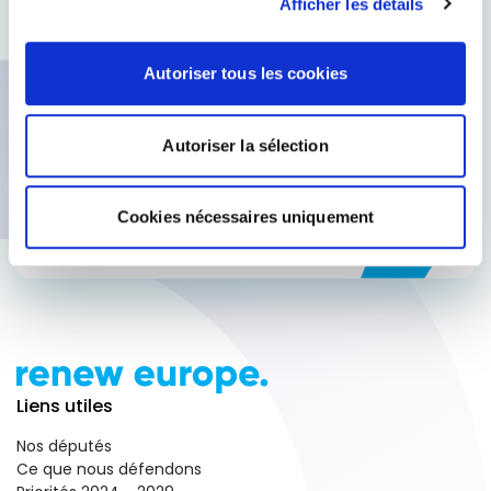
Afficher les détails
internationales produisent des résultats
globaux
Participer à des sondages pour faire
Autoriser tous les cookies
entendre votre voix
Accéder à des informations privilégiées
Autoriser la sélection
Subscribe for updates
Cookies nécessaires uniquement
Liens utiles
Nos députés
Ce que nous défendons