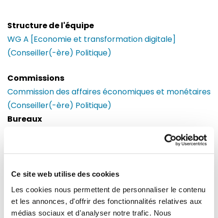
Structure de l'équipe
WG A [Economie et transformation digitale]
(Conseiller(-ère) Politique)
Commissions
Commission des affaires économiques et monétaires
(Conseiller(-ère) Politique)
Bureaux
Bruxelles
Parlement européen
Building : Paul-Henri Spaak
Bureau : 06C089
Ce site web utilise des cookies
60, rue Wiertz / Wiertzstraat 60
Les cookies nous permettent de personnaliser le contenu
B-1047
et les annonces, d'offrir des fonctionnalités relatives aux
Bruxelles
médias sociaux et d'analyser notre trafic. Nous