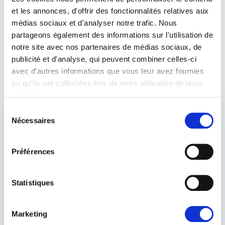
Bureau : 06C099
et les annonces, d'offrir des fonctionnalités relatives aux
60, rue Wiertz / Wiertzstraat 60
médias sociaux et d'analyser notre trafic. Nous
B-1047
partageons également des informations sur l'utilisation de
Bruxelles
notre site avec nos partenaires de médias sociaux, de
Tel : 0032 2 28 31164
publicité et d'analyse, qui peuvent combiner celles-ci
avec d'autres informations que vous leur avez fournies
ou qu'ils ont collectées lors de votre utilisation de leurs
services.
Sélection
Nécessaires
du
ACCÉDEZ AUX
consentement
COULISSES DE
Préférences
L’AVENIR DE L’EUROPE
Restez informé du travail de Renew Europe,
Statistiques
de ses victoires politiques et des décisions
qui façonnent votre quotidien — de l’action
climatique aux droits numériques, en passant
Marketing