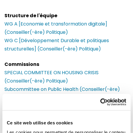
Structure de l'équipe
WG A [Economie et transformation digitale]
(Conseiller(-ère) Politique)
WG C [Développement Durable et politiques
structurelles] (Conseiller(-ère) Politique)
Commissions
SPECIAL COMMITTEE ON HOUSING CRISIS
(Conseiller(-ère) Politique)
Subcommittee on Public Health (Conseiller(-ère)
Politique)
Bureaux
Bruxelles
Parlement européen
Ce site web utilise des cookies
Building : Paul-Henri Spaak
Les cookies nous permettent de personnaliser le contenu