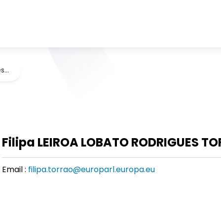
es…
Filipa LEIROA LOBATO RODRIGUES T
Email :
filipa.torrao@europarl.europa.eu