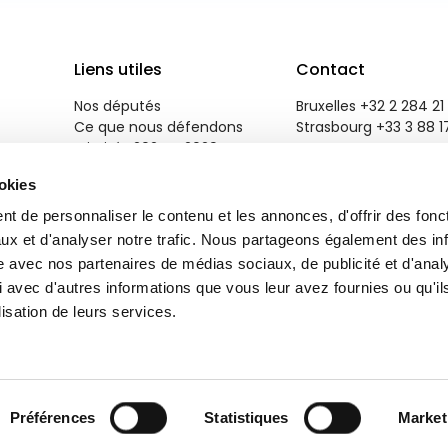
Liens utiles
Contact
Nos députés
Bruxelles +32 2 284 21 
Ce que nous défendons
Strasbourg +33 3 88 1
Priorités 2024 - 2029
reneweuropegroup@eu
Salle de presse
ookies
Emploi
Contactez-nous
t de personnaliser le contenu et les annonces, d'offrir des fonct
ux et d'analyser notre trafic. Nous partageons également des in
site avec nos partenaires de médias sociaux, de publicité et d'anal
 avec d'autres informations que vous leur avez fournies ou qu'il
lisation de leurs services.
r
Brand Response
.
Préférences
Statistiques
Market