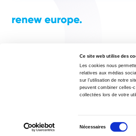
Ce site web utilise des c
Les cookies nous permetten
relatives aux médias socia
sur l'utilisation de notre 
peuvent combiner celles-ci
collectées lors de votre uti
© Renew Europe 2024. Tous droits réservés. Créé pa
Sélection
Nécessaires
du