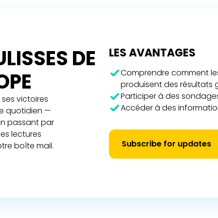
LISSES DE
LES AVANTAGES
Comprendre comment les 
ROPE
produisent des résultats
Participer à des sondages
ses victoires
Accéder à des information
re quotidien —
 en passant par
es lectures
Subscribe for updates
tre boîte mail.