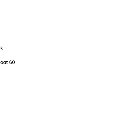
ak
raat 60