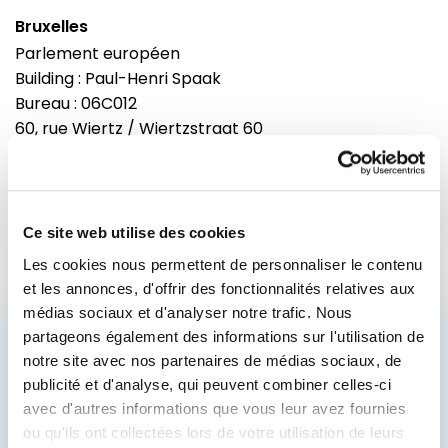
Bruxelles
Parlement européen
Building : Paul-Henri Spaak
Bureau : 06C012
60, rue Wiertz / Wiertzstraat 60
B-1047
Bruxelles
Tel : 0032 2 28 44914
Ce site web utilise des cookies
Les cookies nous permettent de personnaliser le contenu
et les annonces, d'offrir des fonctionnalités relatives aux
médias sociaux et d'analyser notre trafic. Nous
ACCÉDEZ AUX
partageons également des informations sur l'utilisation de
notre site avec nos partenaires de médias sociaux, de
COULISSES DE
publicité et d'analyse, qui peuvent combiner celles-ci
L’AVENIR DE L’EUROPE
avec d'autres informations que vous leur avez fournies
ou qu'ils ont collectées lors de votre utilisation de leurs
Restez informé du travail de Renew Europe,