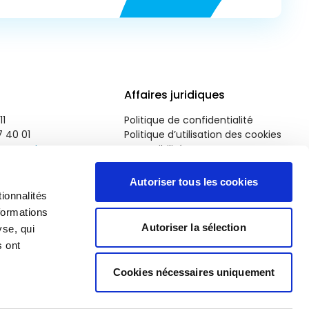
Affaires juridiques
11
Politique de confidentialité
7 40 01
Politique d’utilisation des cookies
roparl.europa.eu
Accessibilité
Autoriser tous les cookies
ionnalités
formations
Autoriser la sélection
yse, qui
s ont
Cookies nécessaires uniquement