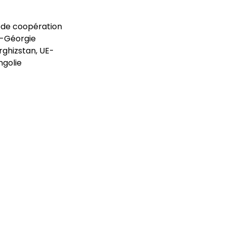
 de coopération
E-Géorgie
ghizstan, UE-
ngolie