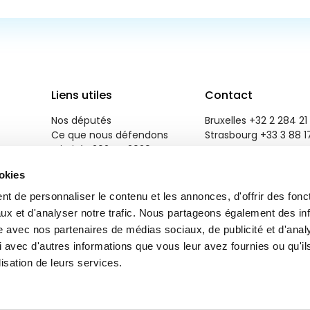
Liens utiles
Contact
Nos députés
Bruxelles +32 2 284 21 
Ce que nous défendons
Strasbourg +33 3 88 1
Priorités 2024 - 2029
reneweuropegroup@eu
Salle de presse
ookies
Emploi
Contactez-nous
t de personnaliser le contenu et les annonces, d'offrir des fonct
ux et d'analyser notre trafic. Nous partageons également des in
site avec nos partenaires de médias sociaux, de publicité et d'anal
 avec d'autres informations que vous leur avez fournies ou qu'il
lisation de leurs services.
r
Brand Response
.