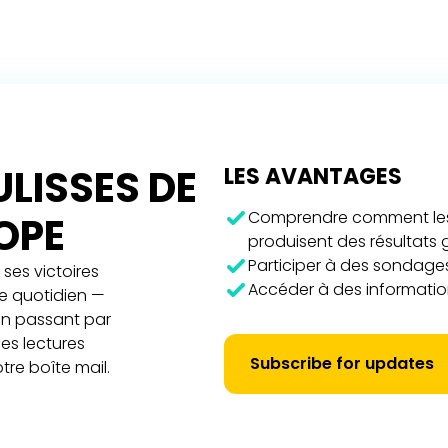
LISSES DE
LES AVANTAGES
Comprendre comment les 
ROPE
produisent des résultats
Participer à des sondages
ses victoires
Accéder à des information
re quotidien —
 en passant par
es lectures
Subscribe for updates
tre boîte mail.