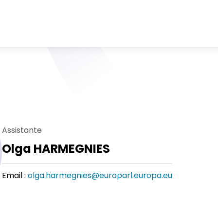
Assistante
Olga HARMEGNIES
Email :
olga.harmegnies@europarl.europa.eu