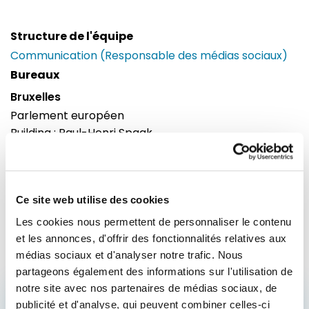
Structure de l'équipe
Communication (Responsable des médias sociaux)
Bureaux
Bruxelles
Parlement européen
Building : Paul-Henri Spaak
Bureau : 55C093
60, rue Wiertz / Wiertzstraat 60
B-1047
Bruxelles
Ce site web utilise des cookies
Tel : 0032 2 28 32593
Les cookies nous permettent de personnaliser le contenu
et les annonces, d'offrir des fonctionnalités relatives aux
médias sociaux et d'analyser notre trafic. Nous
partageons également des informations sur l'utilisation de
notre site avec nos partenaires de médias sociaux, de
publicité et d'analyse, qui peuvent combiner celles-ci