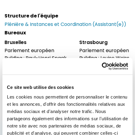
Structure de l'équipe
Plénière & Instances et Coordination (Assistant(e))
Bureaux
Bruxelles
Strasbourg
Parlement européen
Parlement européen
Building : Paul-Henri Spaak
Building : Louise Weiss
Bureau : 55C005
Bureau : T04021
60, rue Wiertz / Wiertzstraat 60
Allée du Printemps
B-1047
BP 1024/F
Bruxelles
F-67070 cedex
Ce site web utilise des cookies
Tel : 0032228 41878
Strasbourg
Les cookies nous permettent de personnaliser le contenu
et les annonces, d'offrir des fonctionnalités relatives aux
médias sociaux et d'analyser notre trafic. Nous
partageons également des informations sur l'utilisation de
notre site avec nos partenaires de médias sociaux, de
publicité et d'analyse, qui peuvent combiner celles-ci