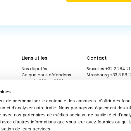
Liens utiles
Contact
Nos députés
Bruxelles +32 2 284 21 
Ce que nous défendons
Strasbourg +33 3 88 1
Priorités 2024 - 2029
reneweuropegroup@eu
Salle de presse
ookies
Emploi
Contactez-nous
t de personnaliser le contenu et les annonces, d'offrir des fonct
ux et d'analyser notre trafic. Nous partageons également des in
site avec nos partenaires de médias sociaux, de publicité et d'anal
 avec d'autres informations que vous leur avez fournies ou qu'il
lisation de leurs services.