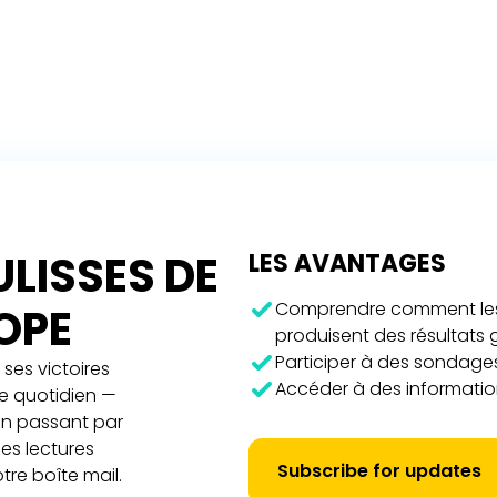
LISSES DE
LES AVANTAGES
Comprendre comment les 
ROPE
produisent des résultats
Participer à des sondages
ses victoires
Accéder à des information
re quotidien —
 en passant par
es lectures
Subscribe for updates
tre boîte mail.