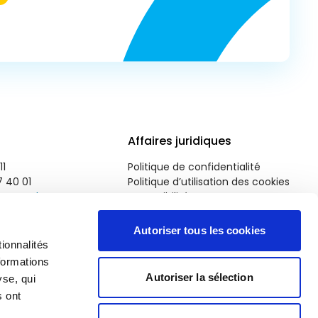
Affaires juridiques
11
Politique de confidentialité
7 40 01
Politique d’utilisation des cookies
roparl.europa.eu
Accessibilité
Autoriser tous les cookies
ionnalités
formations
Autoriser la sélection
yse, qui
s ont