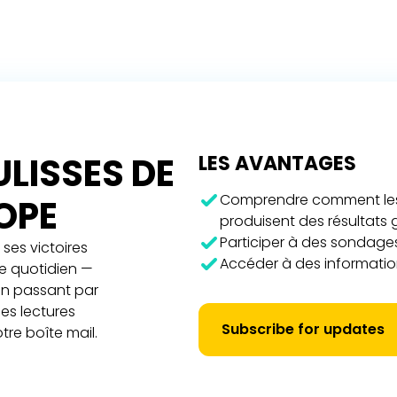
LISSES DE
LES AVANTAGES
Comprendre comment les 
ROPE
produisent des résultats
Participer à des sondages
ses victoires
Accéder à des information
re quotidien —
 en passant par
es lectures
Subscribe for updates
tre boîte mail.