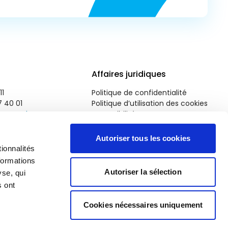
Affaires juridiques
11
Politique de confidentialité
7 40 01
Politique d’utilisation des cookies
roparl.europa.eu
Accessibilité
Autoriser tous les cookies
ionnalités
formations
Autoriser la sélection
yse, qui
s ont
Cookies nécessaires uniquement