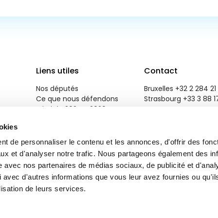
Liens utiles
Contact
Nos députés
Bruxelles +32 2 284 21 
Ce que nous défendons
Strasbourg +33 3 88 1
Priorités 2024 - 2029
reneweuropegroup@eu
Salle de presse
ookies
Emploi
Contactez-nous
t de personnaliser le contenu et les annonces, d'offrir des fonct
ux et d'analyser notre trafic. Nous partageons également des in
site avec nos partenaires de médias sociaux, de publicité et d'anal
 avec d'autres informations que vous leur avez fournies ou qu'il
lisation de leurs services.
r
Brand Response
.