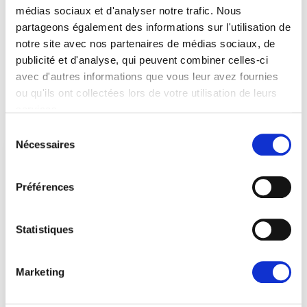
médias sociaux et d'analyser notre trafic. Nous
partageons également des informations sur l'utilisation de
Contactez nos députés
notre site avec nos partenaires de médias sociaux, de
publicité et d'analyse, qui peuvent combiner celles-ci
If you want to help, contribute or have
avec d'autres informations que vous leur avez fournies
ou qu'ils ont collectées lors de votre utilisation de leurs
important information to share
services.
Sélection
Nécessaires
du
consentement
Préférences
Statistiques
Marketing
Jan-Christoph Oetjen