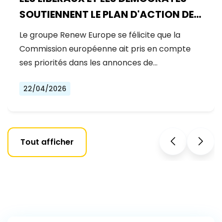
SOUTIENNENT LE PLAN D'ACTION DE
LA COMMISSION EUROPÉENNE POUR
Le groupe Renew Europe se félicite que la
L'ÉNERGIE, MAIS LA MOBILISATION DE
Commission européenne ait pris en compte
CAPITAUX PRIVÉS POUR LA
ses priorités dans les annonces de…
COMPÉTITIVITÉ ET LA SÉCURITÉ DE
22/04/2026
L'EUROPE EST URGENTE
Tout afficher