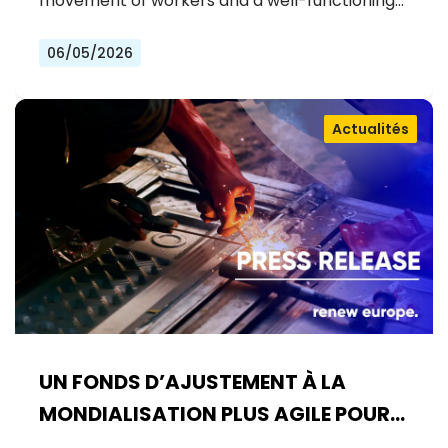
movement of workers and a well-functioning…
L'UE
06/05/2026
Actualités
UN FONDS D’AJUSTEMENT À LA
MONDIALISATION PLUS AGILE POUR
LES TRAVAILLEURS EUROPÉENS