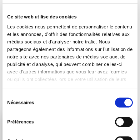
compétences et de nouvelles capacités par le jeu,
mais nous devons nous assurer que ces jouets
Ce site web utilise des cookies
sont sûrs et ne leur causeront pas de problèmes
Les cookies nous permettent de personnaliser le contenu
de santé pendant leur enfance ou plus tard dans
et les annonces, d'offrir des fonctionnalités relatives aux
leur vie. Dans l'Union européenne, tous les jouets
médias sociaux et d'analyser notre trafic. Nous
partageons également des informations sur l'utilisation de
doivent être sûrs, qu'ils soient produits ici ou dans
notre site avec nos partenaires de médias sociaux, de
des pays tiers. »
publicité et d'analyse, qui peuvent combiner celles-ci
avec d'autres informations que vous leur avez fournies
ou qu'ils ont collectées lors de votre utilisation de leurs
Partager :
services.
Sélection
Nécessaires
du
consentement
Préférences
RESTEZ INFORMÉ