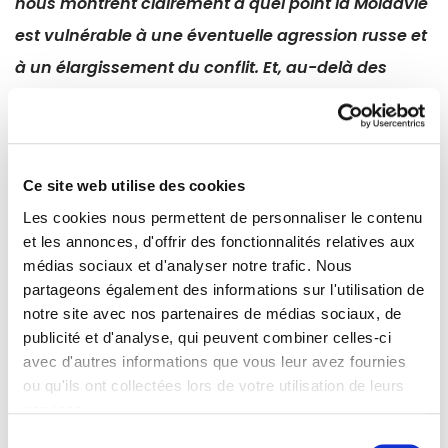
nous montrent clairement à quel point la Moldavie
est vulnérable à une éventuelle agression russe et
à un élargissement du conflit. Et, au-delà des
implications sécuritaires, accorder le statut de
candidat à l'Ukraine et à la Moldavie relève du
message que nous, en tant qu'Union, envoyons à
Ce site web utilise des cookies
Poutine et aux autres dictateurs. Ce message,
Les cookies nous permettent de personnaliser le contenu
c’est que l'Union européenne soutient les pays
et les annonces, d'offrir des fonctionnalités relatives aux
démocratiques avec lesquels elle partage les
médias sociaux et d'analyser notre trafic. Nous
mêmes valeurs, en pratique et non seulement en
partageons également des informations sur l'utilisation de
notre site avec nos partenaires de médias sociaux, de
paroles.
publicité et d'analyse, qui peuvent combiner celles-ci
avec d'autres informations que vous leur avez fournies
Nous sommes à une période charnière, qui aura
ou qu'ils ont collectées lors de votre utilisation de leurs
des répercussions historiques. L'heure est à la
services.
vision politique courageuse et aux décisions
Sélection