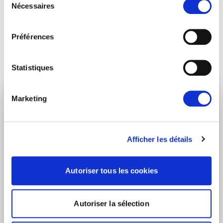
Nécessaires
audacieuses »
du
consentement
Préférences
Partager :
Statistiques
Marketing
RESTEZ INFORMÉ
Prénom
Nom
Afficher les détails
Autoriser tous les cookies
Adresse email
Autoriser la sélection