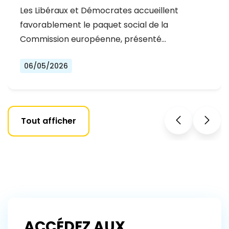
COMMISSION : UNE AVANCÉE
Les Libéraux et Démocrates accueillent
MAJEURE POUR UNE UE PLUS JUSTE ET
favorablement le paquet social de la
INCLUSIVE
Commission européenne, présenté…
06/05/2026
Tout afficher
ACCÉDEZ AUX