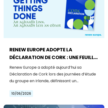
RENEW EUROPE ADOPTE LA
DÉCLARATION DE CORK : UNE FEUILLE
DE ROUTE POUR LA PROSPÉRITÉ, LA
Renew Europe a adopté aujourd’hui sa
SÉCURITÉ ET LA RÉFORME
Déclaration de Cork lors des journées d’étude
du groupe en Irlande, définissant un…
10/06/2026