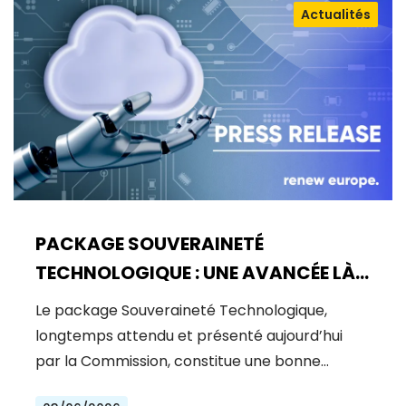
Actualités
PACKAGE SOUVERAINETÉ
TECHNOLOGIQUE : UNE AVANCÉE LÀ
OÙ UN BOND ÉTAIT NÉCESSAIRE
Le package Souveraineté Technologique,
longtemps attendu et présenté aujourd’hui
par la Commission, constitue une bonne…