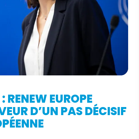
 : RENEW EUROPE
VEUR D’UN PAS DÉCISIF
OPÉENNE